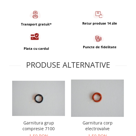
Capsule de Cafea
Cafea macinata
Retur produse 14 zile
Transport gratuit*
Puncte de fidelitate
Plata cu cardul
PRODUSE ALTERNATIVE
Ga
Garnitura grup
Garnitura corp
compresie 7100
electrovalve
1,50 RON
1,50 RON