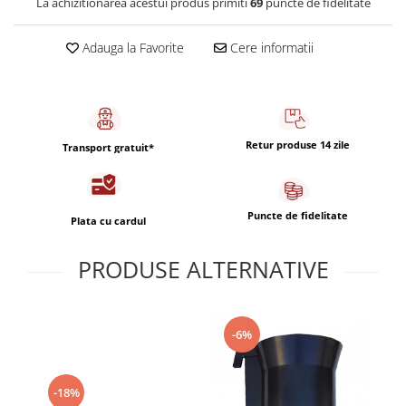
La achizitionarea acestui produs primiti
69
puncte de fidelitate
Capsule de Cafea
Cafea macinata
Adauga la Favorite
Cere informatii
Retur produse 14 zile
Transport gratuit*
Puncte de fidelitate
Plata cu cardul
PRODUSE ALTERNATIVE
-6%
-18%