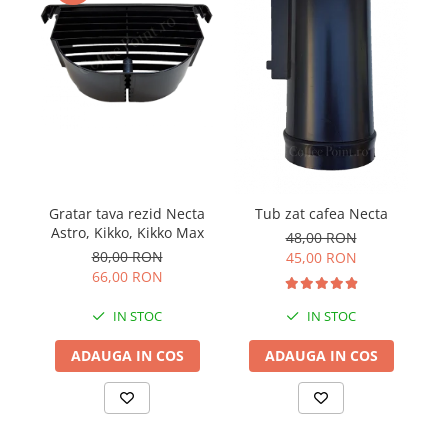
Gratar tava rezid Necta
Ta
Tub zat cafea Necta
Astro, Kikko, Kikko Max
48,00 RON
80,00 RON
45,00 RON
66,00 RON
IN STOC
IN STOC
ADAUGA IN COS
ADAUGA IN COS