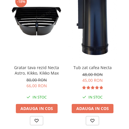
-18%
Gratar tava rezid Necta
Ge
Tub zat cafea Necta
Astro, Kikko, Kikko Max
48,00 RON
80,00 RON
45,00 RON
66,00 RON
IN STOC
IN STOC
ADAUGA IN COS
ADAUGA IN COS