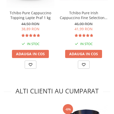
Tchibo Pure Irish
Tchibo Pure Cappuccino
Cappuccino Fine Selection 1
Topping Lapte Praf 1 kg
Kg
46,00 RON
44,50 RON
41,99 RON
38,89 RON
IN STOC
IN STOC
ADAUGA IN COS
ADAUGA IN COS
ALTI CLIENTI AU CUMPARAT
-6%