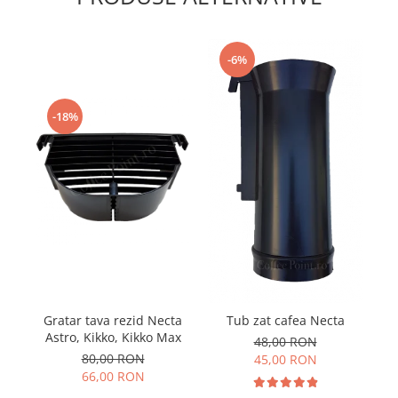
-6%
-18%
Gratar tava rezid Necta
Pa
Tub zat cafea Necta
Astro, Kikko, Kikko Max
48,00 RON
80,00 RON
45,00 RON
66,00 RON