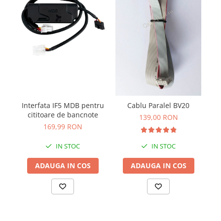
Interfata IF5 MDB pentru
Cablu Paralel BV20
a
cititoare de bancnote
139,00 RON
169,99 RON
IN STOC
IN STOC
ADAUGA IN COS
ADAUGA IN COS