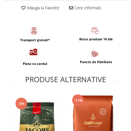
Capsule de Cafea
Adauga la Favorite
Cere informatii
Cafea macinata
Retur produse 14 zile
Transport gratuit*
Puncte de fidelitate
Plata cu cardul
PRODUSE ALTERNATIVE
-11%
-5%