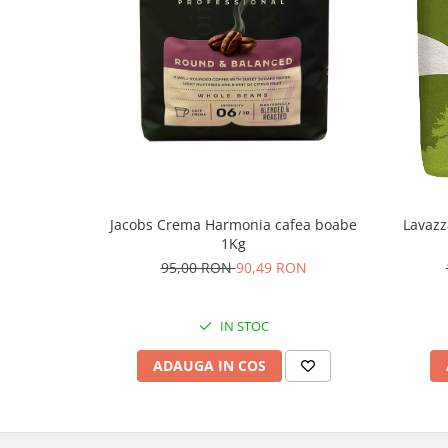
prajita
)
Compozitie si origine
Compozitie
Arabica si Robu
Blend
Blend
Prajire si profil senzorial
Lavazz
Jacobs Crema Harmonia cafea boabe
1Kg
Nivel prajire
Nespecificat p
95,00 RON
90,49 RON
Intensitate
Medie (6/10)
IN STOC
Corp
Plin
ADAUGA IN COS
Note cafea
Nuci, Citrice
Compatibilitate si utilizare