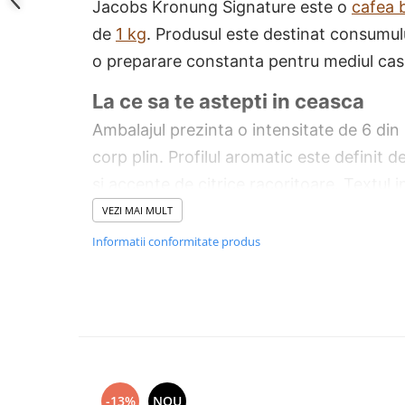
Jacobs Kronung Signature este o
cafea 
de
1 kg
. Produsul este destinat consumulu
o preparare constanta pentru mediul casni
La ce sa te astepti in ceasca
Ambalajul prezinta o intensitate de 6 din
corp plin. Profilul aromatic este definit d
si accente de citrice racoritoare. Textul 
spatele ambalajului confirma ca acest p
VEZI MAI MULT
de boabe Arabica si Robusta. Informatiile
Informatii conformitate produs
gradul exact de prajire. Totusi, intensita
o prajire medie.
Pentru ce echipamente este potr
O pictograma frontala indica utilizarea o
Boabele se pot procesa usor folosind e
-13%
NOU