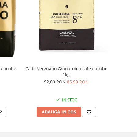
a boabe
Caffe Vergnano Granaroma cafea boabe
Dallmayr 
1kg
9
92,00 RON
85,99 RON
IN STOC
ADAUGA IN COS
AD