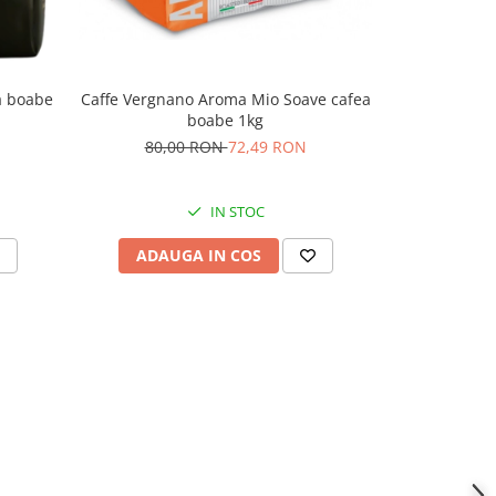
a boabe
Caffe Vergnano Aroma Mio Soave cafea
Segafredo In
boabe 1kg
74,
80,00 RON
72,49 RON
IN STOC
ADAUGA IN COS
ADAU