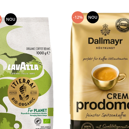
-12%
NOU
%
NOU