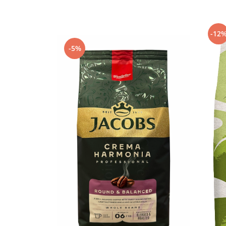
Capsule de Cafea
Cafea macinata
-12
-5%