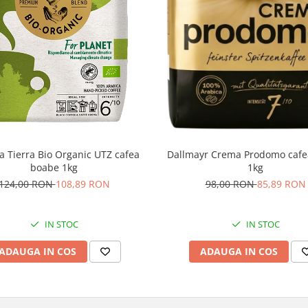
sta
a Tierra Bio Organic UTZ cafea
Dallmayr Crema Prodomo cafe
boabe 1kg
1kg
e ambalaj
124,00 RON
108,89 RON
98,00 RON
85,89 RON
IN STOC
IN STOC
ADAUGA IN COS
ADAUGA IN COS