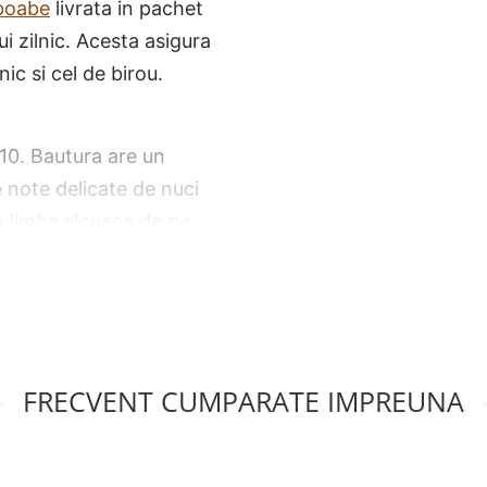
boabe
livrata in pachet
i zilnic. Acesta asigura
c si cel de birou.
 10. Bautura are un
e note delicate de nuci
in limba slovaca de pe
rodus este un amestec
 vizibile nu precizeaza
tea de nivel 6 sugereaza
FRECVENT CUMPARATE IMPREUNA
ivita
ptima la espressoare.
spressoare automate