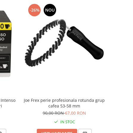
-26%
NOU
-13%
 Intenso
Joe Frex perie profesionala rotunda grup
Philips Sa
i
cafea 53-58 mm
90,00 RON
67,00 RON
4
IN STOC