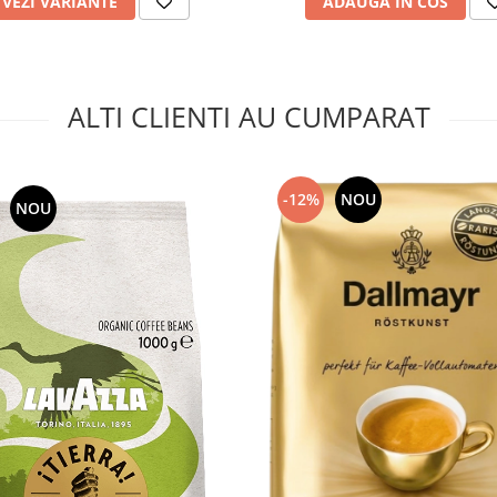
VEZI VARIANTE
ADAUGA IN COS
rele automate.
gnature
ALTI CLIENTI AU CUMPARAT
-12%
NOU
NOU
ure
nta fara cofeina vezi
ata
)
tive
cafea proaspat