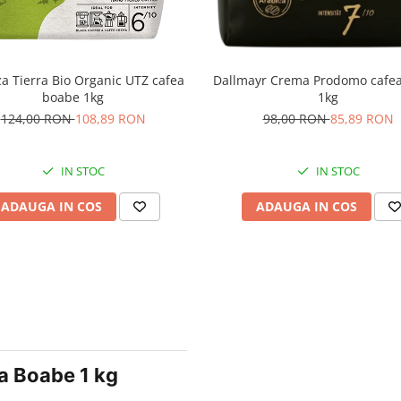
a Tierra Bio Organic UTZ cafea
Dallmayr Crema Prodomo cafe
boabe 1kg
1kg
124,00 RON
108,89 RON
98,00 RON
85,89 RON
IN STOC
IN STOC
ADAUGA IN COS
ADAUGA IN COS
a Boabe 1 kg