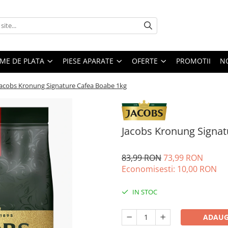
EME DE PLATA
PIESE APARATE
OFERTE
PROMOTII
N
Jacobs Kronung Signature Cafea Boabe 1kg
Jacobs Kronung Signat
83,99 RON
73,99 RON
Economisesti:
10,00
RON
IN STOC
ADAUG