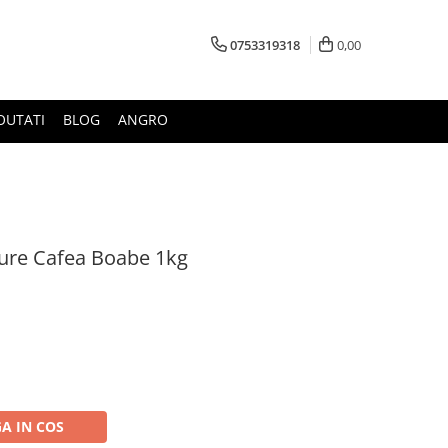
0753319318
0,00
OUTATI
BLOG
ANGRO
ure Cafea Boabe 1kg
A IN COS