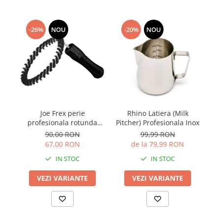
-26%
NOU
-20%
NOU
Joe Frex perie
Rhino Latiera (Milk
Rh
profesionala rotunda
Pitcher) Profesionala Inox
grup cafea 53-58 mm
90,00 RON
99,99 RON
67,00 RON
de la 79,99 RON
IN STOC
IN STOC
VEZI VARIANTE
VEZI VARIANTE