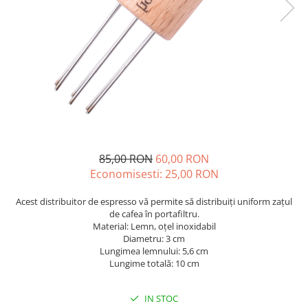
Sistem de pahare
Cafea boabe Davidoff
Cafea boabe Vergnano
Sistem de zahar si paleta
Cafea boabe Segafredo
Tastaturi si butoane
Cafea boabe Julius Meinl
Cafea boabe 1kg
Cafea boabe verde
Alte branduri cafea
Cafea de specialitate
Cafea proaspat prajita
85,00 RON
60,00 RON
Cafea Etiopia
Economisesti:
25,00
RON
Cafea Columbia
Cafea Brazilia
Acest distribuitor de espresso vă permite să distribuiți uniform zațul
de cafea în portafiltru.
Cafea Guatemala
Material: Lemn, oțel inoxidabil
Cafea Costa Rica
Diametru: 3 cm
Lungimea lemnului: 5,6 cm
Cafea Rwanda
Lungime totală: 10 cm
Cafea Decofeinizata
Cafea Instant
IN STOC