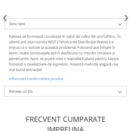
Descriere
Adesea se formează cocoloașe în zațul de cafea din portafiltru. În
ultimii ani, așa-numita WDT (Tehnica de Distribuție Weiss) s-a
impus ca o soluție la această problemă. Folosind ace înfipte în
lemn, toate cocoloașele pot fi desfăcute cu mișcări circulare și
penetrante. Apoi, se poate crea o suprafață plană pentru tasare
folosind o nivelatoare de espresso. Această metodă asigură cea
mai bună extracție!
Informatii conformitate produs
Review-uri
(0)
FRECVENT CUMPARATE
IMPREUNA