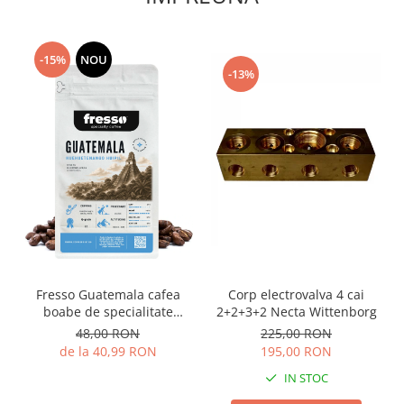
-15%
NOU
-13%
Fresso Guatemala cafea
Corp electrovalva 4 cai
boabe de specialitate
2+2+3+2 Necta Wittenborg
proaspăt prăjită
48,00 RON
225,00 RON
de la 40,99 RON
195,00 RON
IN STOC