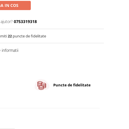
A IN COS
 ajutor?
0753319318
imiti
22
puncte de fidelitate
informatii
Puncte de fidelitate