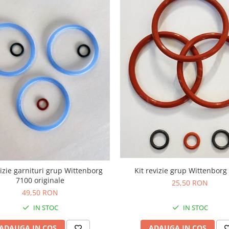
vizie garnituri grup Wittenborg
Kit revizie grup Wittenborg
7100 originale
25,50 RON
49,50 RON
IN STOC
IN STOC
ADAUGA IN COS
ADAUGA IN COS