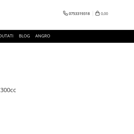
0753319318
0,00
OUTATI
BLOG
ANGRO
a 300cc