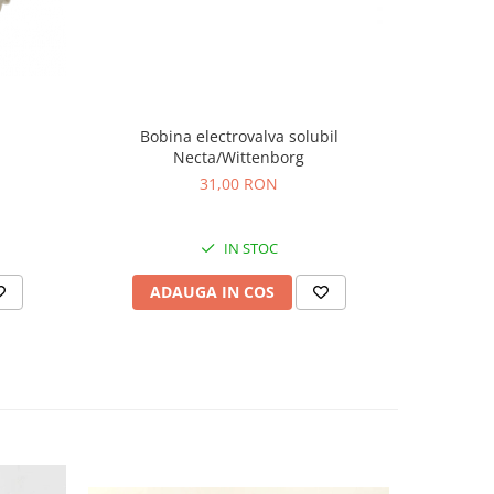
Bobina electrovalva solubil
Necta/Wittenborg
4
31,00 RON
IN STOC
ADAUGA IN COS
AD