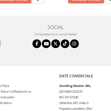
SOCIAL
Urmareste-ne in social media
DATE COMERCIALE
 Plata
Vending Master SRL
e Retur Coffeepoint.ro
J2014001352237
Produselor
RO 33137200
de Retur
Oltenitei 247, Hala 3
Popesti-Leordeni, Ilfov