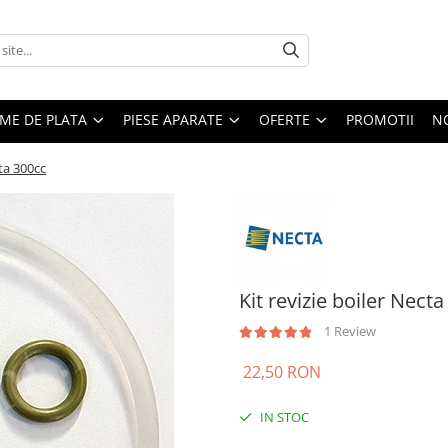
EME DE PLATA
PIESE APARATE
OFERTE
PROMOTII
N
cta 300cc
Kit revizie boiler Nect
1 Review
22,50 RON
IN STOC