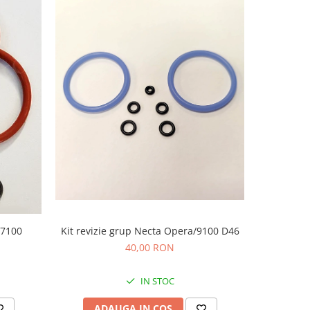
Kit revizie grup Necta Opera/9100 D46
Kit reviz
 7100
40,00 RON
IN STOC
ADAUGA IN COS
AD