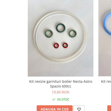
Capsule de Cafea
Cafea macinata
Kit revizie garnituri boiler Necta Astro
Kit re
Spazio 600cc
19,00 RON
IN STOC
ADAUGA IN COS