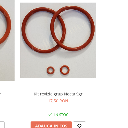
r
Kit revizie grup Necta 9gr
Garni
17,50 RON
IN STOC
ADAUGA IN COS
ADAU