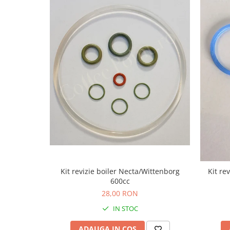
Kit revizie boiler Necta/Wittenborg
Kit re
600cc
28,00 RON
IN STOC
ADAUGA IN COS