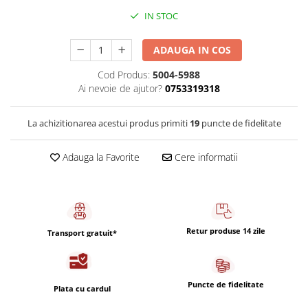
Capsule de Cafea
IN STOC
Cafea macinata
ADAUGA IN COS
Cod Produs:
5004-5988
Ai nevoie de ajutor?
0753319318
La achizitionarea acestui produs primiti
19
puncte de fidelitate
Adauga la Favorite
Cere informatii
Retur produse 14 zile
Transport gratuit*
Puncte de fidelitate
Plata cu cardul