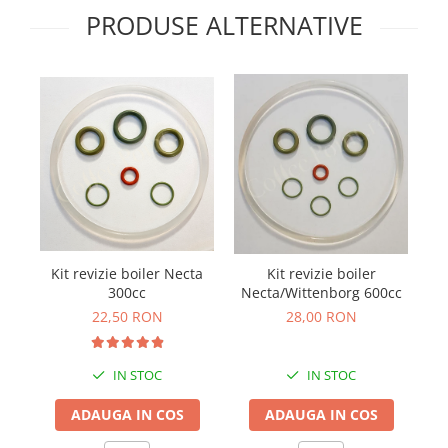
PRODUSE ALTERNATIVE
Ki
Kit revizie boiler Necta
Kit revizie boiler
300cc
Necta/Wittenborg 600cc
22,50 RON
28,00 RON
IN STOC
IN STOC
ADAUGA IN COS
ADAUGA IN COS