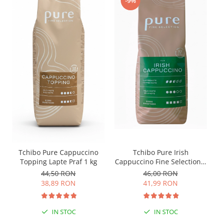
-9%
Tchibo Pure Irish
Tchibo Pure Cappuccino
Cappuccino Fine Selection 1
Topping Lapte Praf 1 kg
Kg
46,00 RON
44,50 RON
41,99 RON
38,89 RON
IN STOC
IN STOC