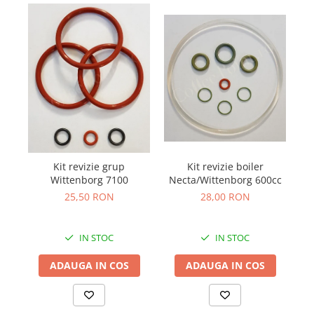
Kit revizie boiler
Kit revizie grup
B
Necta/Wittenborg 600cc
Wittenborg 7100
28,00 RON
25,50 RON
IN STOC
IN STOC
ADAUGA IN COS
ADAUGA IN COS