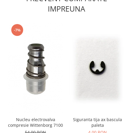
IMPREUNA
-7%
Siguranta tija ax bascula
Nucleu electrovalva
paleta
compresie Wittenborg 7100
4,00 RON
54,00 RON