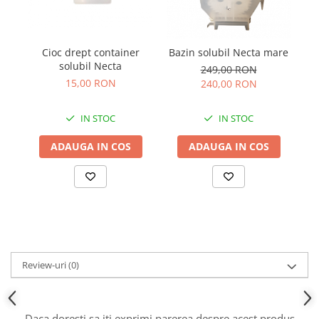
Cioc drept container
Bazin solubil Necta mare
solubil Necta
249,00 RON
15,00 RON
240,00 RON
IN STOC
IN STOC
ADAUGA IN COS
ADAUGA IN COS
Review-uri
(0)
Daca doresti sa iti exprimi parerea despre acest produs