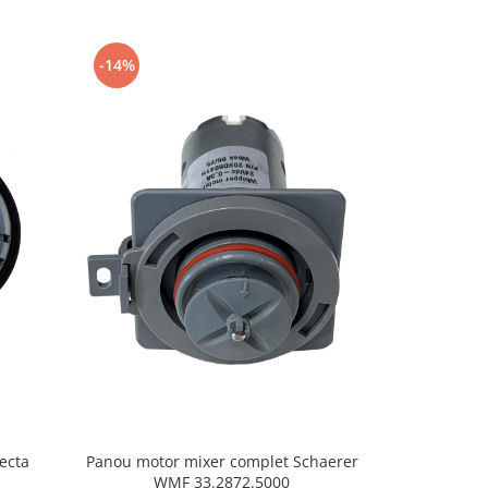
-14%
ecta
Panou motor
Panou motor mixer complet Schaerer
WMF 33.2872.5000