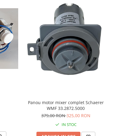
Panou mo
Panou motor mixer complet Schaerer
WMF 33.2872.5000
379,00 RON
325,00 RON
IN STOC