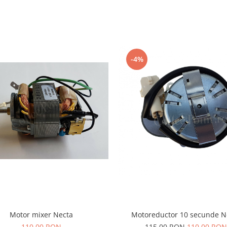
-4%
Motoreductor 10 secunde N
Motor mixer Necta
115,00 RON
110,00 RON
110,00 RON