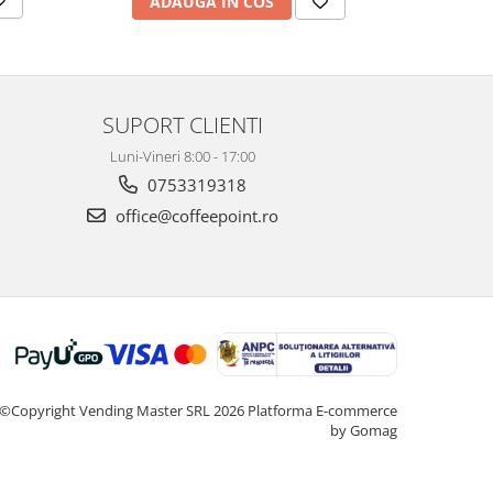
AD
ADAUGA IN COS
SUPORT CLIENTI
Luni-Vineri 8:00 - 17:00
0753319318
office@coffeepoint.ro
©Copyright Vending Master SRL 2026
Platforma E-commerce
by Gomag