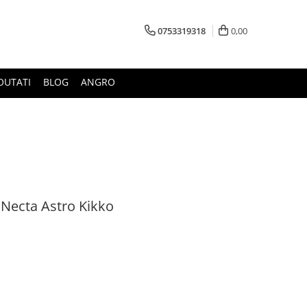
0753319318
0,00
OUTATI
BLOG
ANGRO
Necta Astro Kikko