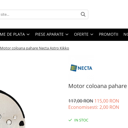
EME DE PLATA
PIESE APARATE
OFERTE
PROMOTII
N
Motor coloana pahare Necta Astro Kikko
Motor coloana pahare 
117,00 RON
115,00 RON
Economisesti:
2,00
RON
IN STOC