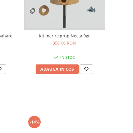
 pahare
Kit marire grup Necta 9gr
Kit Bucsa 
350,00 RON
IN STOC
ADAUGA IN COS
AD
-14%