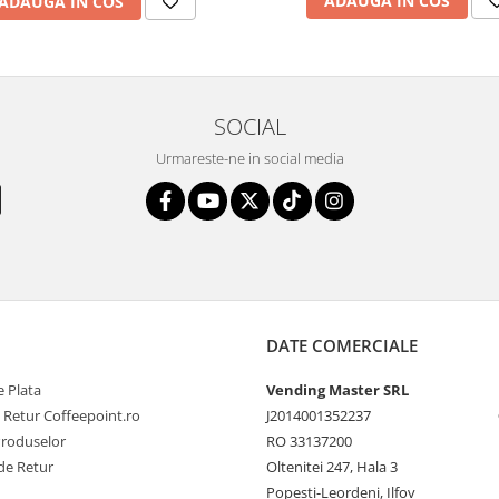
ADAUGA IN COS
ADAUGA IN COS
SOCIAL
Urmareste-ne in social media
DATE COMERCIALE
 Plata
Vending Master SRL
e Retur Coffeepoint.ro
J2014001352237
Produselor
RO 33137200
de Retur
Oltenitei 247, Hala 3
Popesti-Leordeni, Ilfov