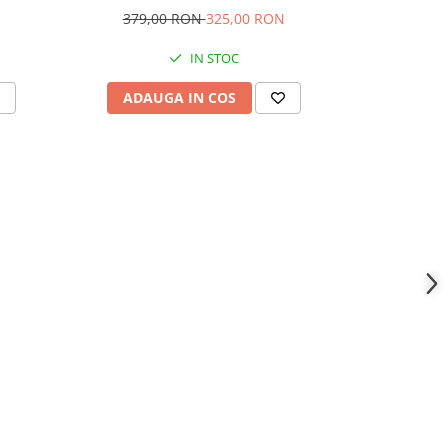
379,00 RON
325,00 RON
IN STOC
ADAU
ADAUGA IN COS