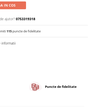
A IN COS
de ajutor?
0753319318
imiti
115
puncte de fidelitate
informatii
Puncte de fidelitate