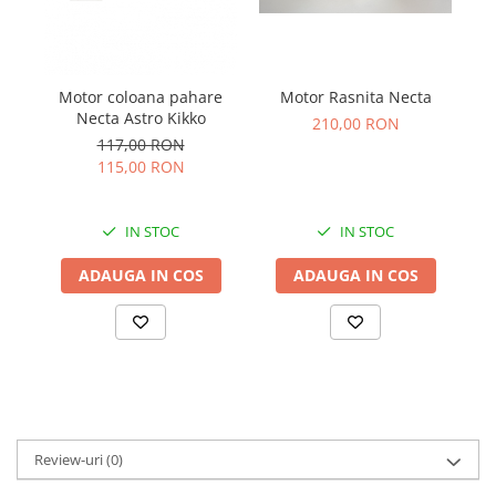
Motor coloana pahare
Motor Rasnita Necta
Mo
Necta Astro Kikko
210,00 RON
117,00 RON
115,00 RON
IN STOC
IN STOC
ADAUGA IN COS
ADAUGA IN COS
Review-uri
(0)