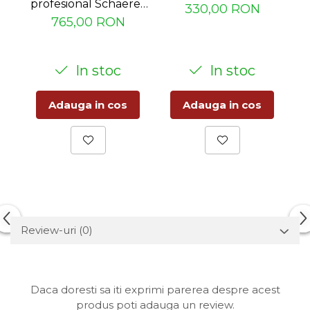
W
profesional Schaerer
330,00 RON
WMF
765,00 RON
In stoc
In stoc
Adauga in cos
Adauga in cos
Review-uri
(0)
Daca doresti sa iti exprimi parerea despre acest
produs poti adauga un review.