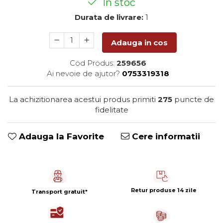
In stoc
Capsule de Cafea
Durata de livrare:
1
Cafea macinata
Adauga in cos
Cod Produs:
259656
Ai nevoie de ajutor?
0753319318
La achizitionarea acestui produs primiti
275
puncte de
fidelitate
Adauga la Favorite
Cere informatii
Retur produse 14 zile
Transport gratuit*