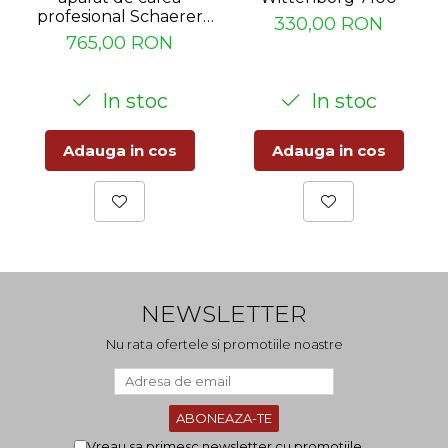
profesional Schaerer
330,00 RON
WMF
765,00 RON
In stoc
In stoc
Adauga in cos
Adauga in cos
NEWSLETTER
Nu rata ofertele si promotiile noastre
Vreau sa primesc newsletter cu promotiile