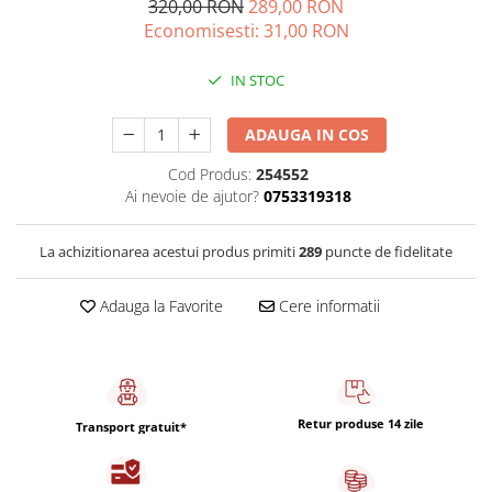
320,00 RON
289,00 RON
Capsule de Cafea
Economisesti:
31,00
RON
Cafea macinata
IN STOC
ADAUGA IN COS
Cod Produs:
254552
Ai nevoie de ajutor?
0753319318
La achizitionarea acestui produs primiti
289
puncte de fidelitate
Adauga la Favorite
Cere informatii
Retur produse 14 zile
Transport gratuit*