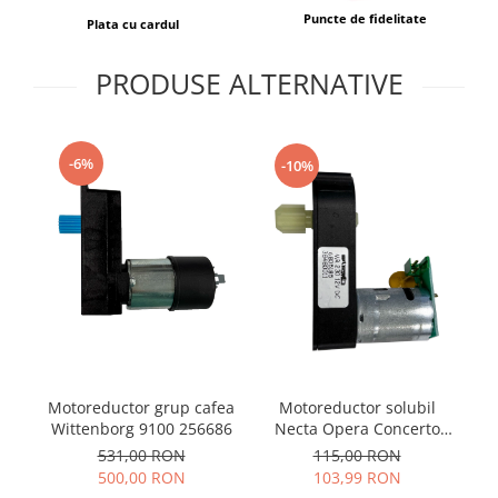
Puncte de fidelitate
Plata cu cardul
PRODUSE ALTERNATIVE
-6%
-10%
Motoreductor grup cafea
Motoreductor solubil
Wittenborg 9100 256686
Necta Opera Concerto
c
254058
531,00 RON
115,00 RON
500,00 RON
103,99 RON