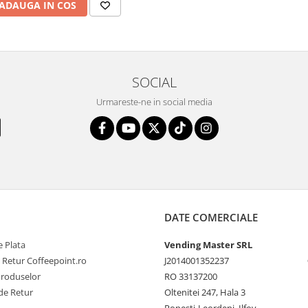
ADAUGA IN COS
SOCIAL
Urmareste-ne in social media
DATE COMERCIALE
 Plata
Vending Master SRL
e Retur Coffeepoint.ro
J2014001352237
Produselor
RO 33137200
de Retur
Oltenitei 247, Hala 3