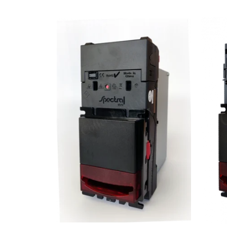
Capsule de Cafea
Cafea macinata