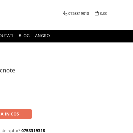
0753319318
0,00
OUTATI
BLOG
ANGRO
ncnote
A IN COS
e de ajutor?
0753319318