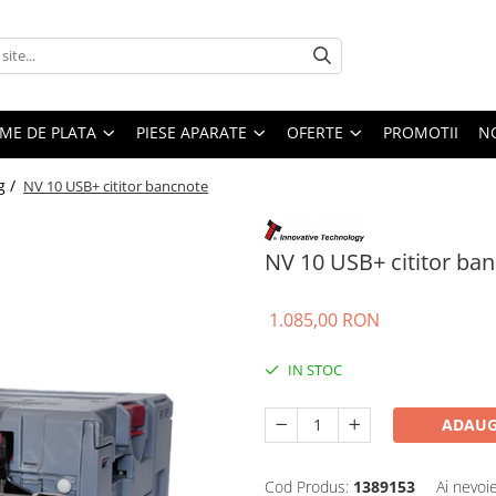
EME DE PLATA
PIESE APARATE
OFERTE
PROMOTII
N
g /
NV 10 USB+ cititor bancnote
NV 10 USB+ cititor ba
1.085,00 RON
IN STOC
ADAUG
Cod Produs:
1389153
Ai nevoi