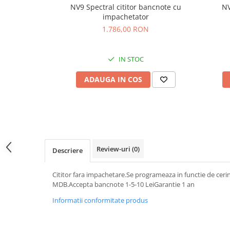
NV9 Spectral cititor bancnote cu
NV
impachetator
1.786,00 RON
IN STOC
ADAUGA IN COS
Review-uri
(0)
Descriere
Cititor fara impachetare.Se programeaza in functie de cerin
MDB.Accepta bancnote 1-5-10 LeiGarantie 1 an
Informatii conformitate produs