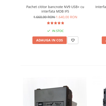
Pachet cititor bancnote NV9 USB+ cu
Interf
interfata MDB IF5
1.660,00 RON
1.640,00 RON
IN STOC
ADAUGA IN COS