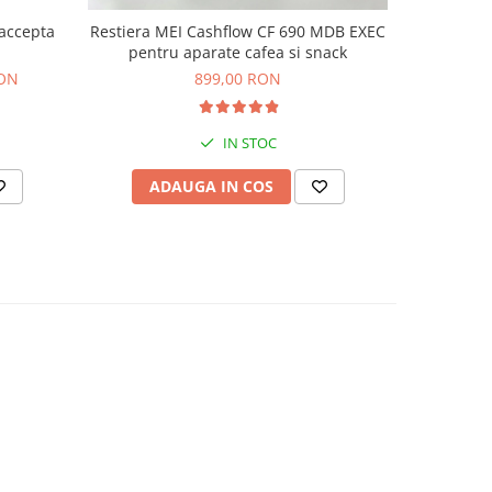
accepta
Restiera MEI Cashflow CF 690 MDB EXEC
Restier
pentru aparate cafea si snack
pentr
RON
899,00 RON
IN STOC
ADAUGA IN COS
AD