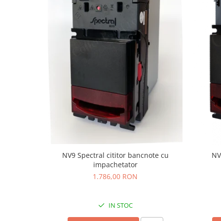
NV9 Spectral cititor bancnote cu
NV
impachetator
1.786,00 RON
IN STOC