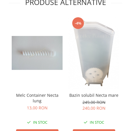
PRODUSE ALTERNATIVE
-4%
Melc Container Necta
Bazin solubil Necta mare
Na
lung
249,00 RON
13,00 RON
240,00 RON
IN STOC
IN STOC