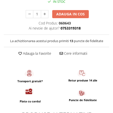
IN STOC
Capsule de Cafea
Cafea macinata
ADAUGA IN COS
Cod Produs:
060643
Ai nevoie de ajutor?
0753319318
La achizitionarea acestui produs primiti
13
puncte de fidelitate
Adauga la Favorite
Cere informatii
Retur produse 14 zile
Transport gratuit*
Puncte de fidelitate
Plata cu cardul