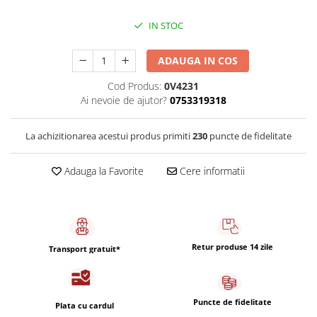
Capsule de Cafea
IN STOC
Cafea macinata
ADAUGA IN COS
Cod Produs:
0V4231
Ai nevoie de ajutor?
0753319318
La achizitionarea acestui produs primiti
230
puncte de fidelitate
Adauga la Favorite
Cere informatii
Retur produse 14 zile
Transport gratuit*
Puncte de fidelitate
Plata cu cardul