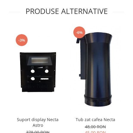
PRODUSE ALTERNATIVE
-6%
-3%
Suport display Necta
Pa
Tub zat cafea Necta
Astro
48,00 RON
378,00 RON
45,00 RON