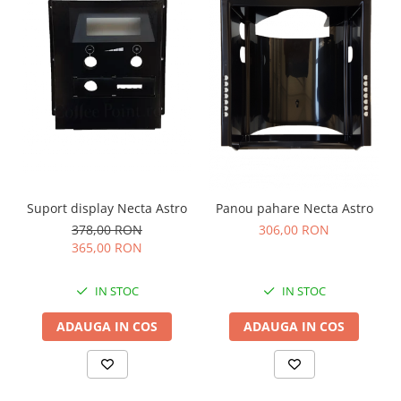
Suport display Necta Astro
Panou pahare Necta Astro
378,00 RON
306,00 RON
365,00 RON
IN STOC
IN STOC
ADAUGA IN COS
ADAUGA IN COS