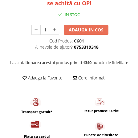
Capsule de Cafea
se achită cu OP!
Cafea macinata
IN STOC
ADAUGA IN COS
Cod Produs:
C601
Ai nevoie de ajutor?
0753319318
La achizitionarea acestui produs primiti
1340
puncte de fidelitate
Adauga la Favorite
Cere informatii
Retur produse 14 zile
Transport gratuit*
Puncte de fidelitate
Plata cu cardul