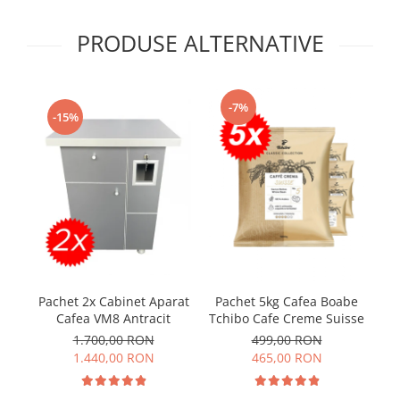
PRODUSE ALTERNATIVE
-7%
-15%
Pachet 2x Cabinet Aparat
Pachet 5kg Cafea Boabe
a
Cafea VM8 Antracit
Tchibo Cafe Creme Suisse
+
1.700,00 RON
499,00 RON
US
1.440,00 RON
465,00 RON