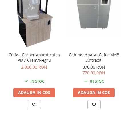
înălțime, în funcție de spațiul disponibil în locație și de
dimensiunea aparatului.
Pachetul de două cabinete pentru cafea poate fi
achiziționat la un preț avantajos.
Cabinet Aparat Cafea VM8
Coffee Corner aparat cafea
Antracit
VM7 Crem/Negru
870,00 RON
2.800,00 RON
770,00 RON
IN STOC
IN STOC
ADAUGA IN COS
ADAUGA IN COS