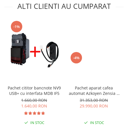
ALTI CLIENTI AU CUMPARAT
-1%
-4%
Pachet cititor bancnote NV9
Pachet aparat cafea
USB+ cu interfata MDB IF5
automat Azkoyen Zensia +
Cititor bancnote NV9 USB +
1.660,00 RON
31.353,00 RON
Interata MDB IF5 + Restiera
1.640,00 RON
29.990,00 RON
monede MEI Cashflow 7900
IN STOC
IN STOC