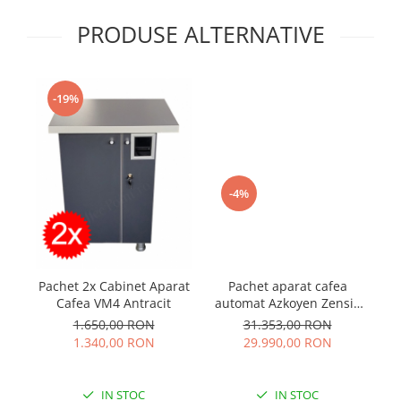
PRODUSE ALTERNATIVE
-19%
-4%
Pachet aparat cafea
P
Pachet 2x Cabinet Aparat
automat Azkoyen Zensia
Tc
Cafea VM4 Antracit
+ Cititor bancnote NV9
31.353,00 RON
1.650,00 RON
USB + Interata MDB IF5 +
29.990,00 RON
1.340,00 RON
Restiera monede MEI
Cashflow 7900
IN STOC
IN STOC