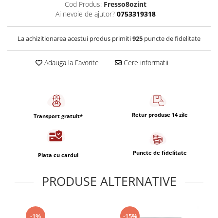
Capsule de Cafea
Cod Produs:
Fresso8ozint
Ai nevoie de ajutor?
0753319318
Cafea macinata
La achizitionarea acestui produs primiti
925
puncte de fidelitate
Adauga la Favorite
Cere informatii
Retur produse 14 zile
Transport gratuit*
Puncte de fidelitate
Plata cu cardul
PRODUSE ALTERNATIVE
-15%
-1%