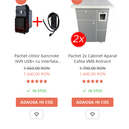
Pachet cititor bancnote
Pachet 2x Cabinet Aparat
a
NV9 USB+ cu interfata
Cafea VM8 Antracit
+
MDB IF5
1.660,00 RON
1.700,00 RON
US
1.640,00 RON
1.440,00 RON
IN STOC
IN STOC
ADAUGA IN COS
ADAUGA IN COS