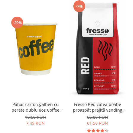
-7%
-29%
Pahar carton galben cu
Fresso Red cafea boabe
perete dublu 8oz Coffee
proaspăt prăjită vending
25buc
1kg
10,50 RON
66,00 RON
7,49 RON
61,50 RON