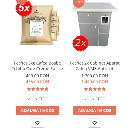
-15%
Pachet 5kg Cafea Boabe
Pachet 2x Cabinet Aparat
a
Tchibo Cafe Creme Suisse
Cafea VM8 Antracit
+
499,00 RON
1.700,00 RON
US
465,00 RON
1.440,00 RON
IN STOC
IN STOC
ADAUGA IN COS
ADAUGA IN COS