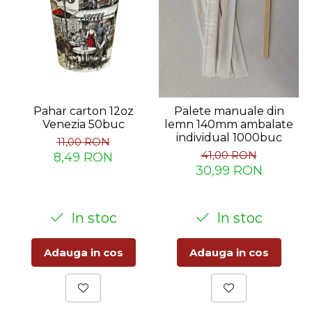
Pahar carton 12oz
Palete manuale din
Venezia 50buc
lemn 140mm ambalate
individual 1000buc
11,00 RON
41,00 RON
8,49 RON
30,99 RON
In stoc
In stoc
Adauga in cos
Adauga in cos