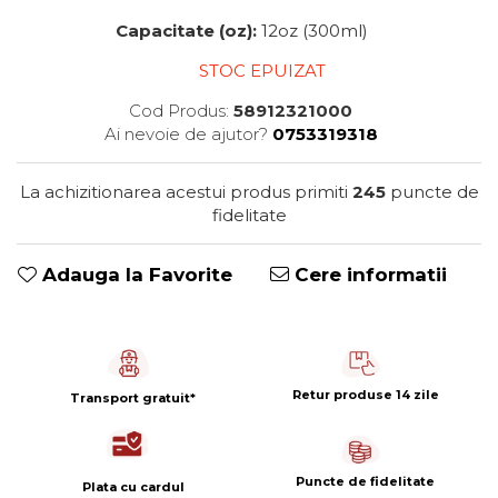
Capsule de Cafea
Capacitate (oz):
12oz (300ml)
Cafea macinata
STOC EPUIZAT
Cod Produs:
58912321000
Ai nevoie de ajutor?
0753319318
La achizitionarea acestui produs primiti
245
puncte de
fidelitate
Adauga la Favorite
Cere informatii
Retur produse 14 zile
Transport gratuit*
Puncte de fidelitate
Plata cu cardul