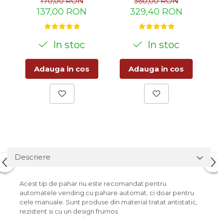
170,00 RON
360,00 RON
137,00 RON
329,40 RON
In stoc
In stoc
Adauga in cos
Adauga in cos
Descriere
Acest tip de pahar nu este recomandat pentru
automatele vending cu pahare automat, ci doar pentru
cele manuale. Sunt produse din material tratat antistatic,
rezistent si cu un design frumos.