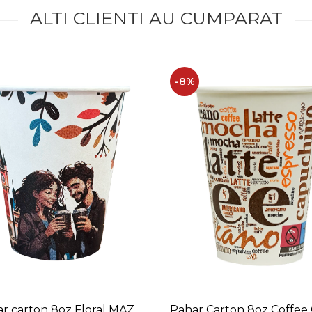
ALTI CLIENTI AU CUMPARAT
-8%
r carton 8oz Floral MAZ
Pahar Carton 8oz Coffee 