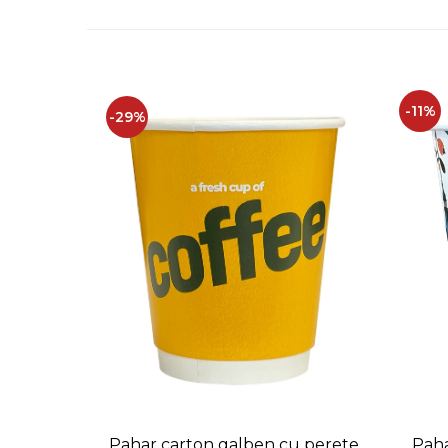
-11%
-29%
Pahar carton galben cu perete
Paha