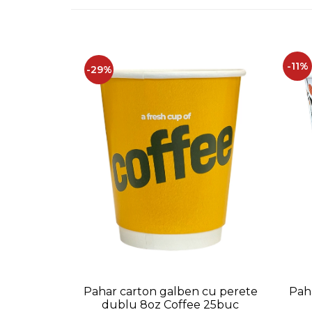
Capsule de Cafea
Cafea macinata
-11%
-29%
Pahar carton galben cu perete
Pah
dublu 8oz Coffee 25buc