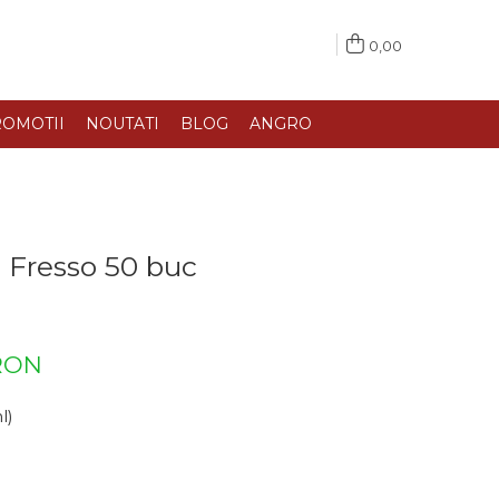
0,00
OMOTII
NOUTATI
BLOG
ANGRO
 Fresso 50 buc
RON
l)