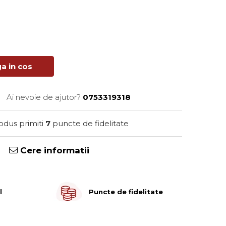
a in cos
Ai nevoie de ajutor?
0753319318
rodus primiti
7
puncte de fidelitate
Cere informatii
l
Puncte de fidelitate