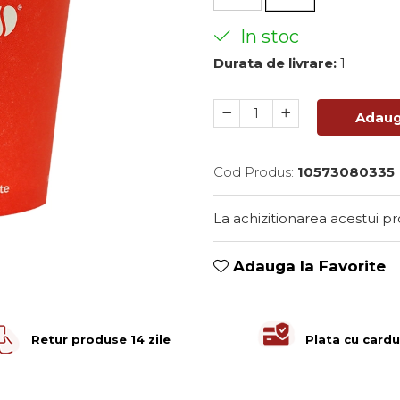
In stoc
Durata de livrare:
1
Adaug
Cod Produs:
10573080335
La achizitionarea acestui p
Adauga la Favorite
Retur produse 14 zile
Plata cu cardu