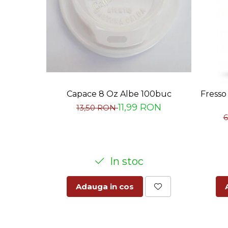
Capace 8 Oz Albe 100buc
Fresso
11,99 RON
13,50 RON
In stoc
Adauga in cos