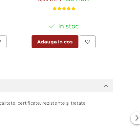
8,50
In stoc
Adauga in cos
Adaug
ate, certificate, rezistente și tratate