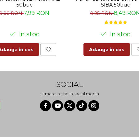
50buc
SIBA 50buc
7,99 RON
8,49 RO
9,00 RON
9,25 RON
In stoc
In stoc
Adauga in cos
Adauga in cos
SOCIAL
Urmareste-ne in social media