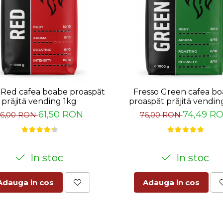
 Red cafea boabe proaspăt
Fresso Green cafea b
prăjită vending 1kg
proaspăt prăjită vendin
61,50 RON
74,49 R
66,00 RON
76,00 RON
In stoc
In stoc
Adauga in cos
Adauga in cos