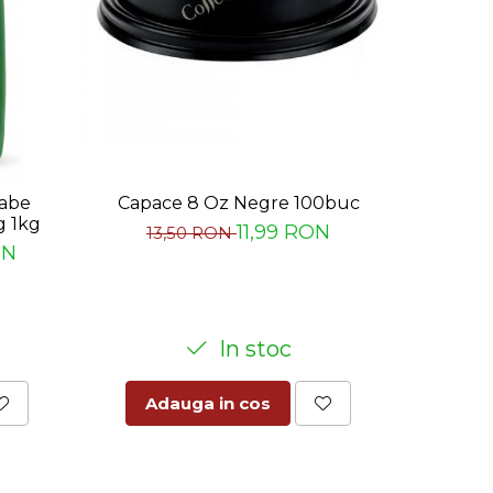
-24%
oabe
Capace 8 Oz Negre 100buc
Palete 
g 1kg
ambala
11,99 RON
13,50 RON
ON
41,
In stoc
Adauga in cos
Ad