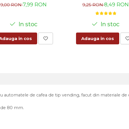
8,49 RON
7,99 RON
9,25 RON
9,00 RON
In stoc
In stoc
Adauga in cos
Adauga in cos
utomatele de cafea de tip vending, facut din materiale de calit
e de 80 mm.