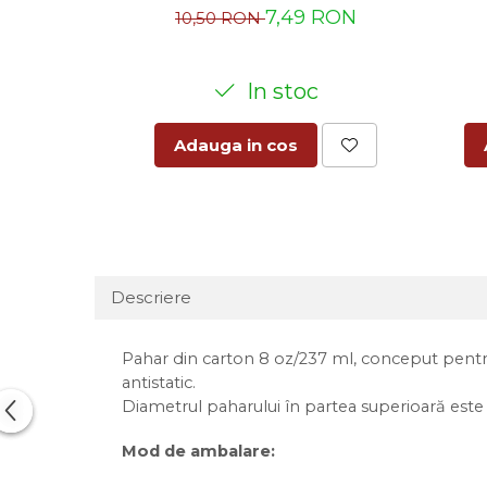
7,49 RON
10,50 RON
In stoc
Adauga in cos
Descriere
Pahar din carton 8 oz/237 ml, conceput pentru a
antistatic.
Diametrul paharului în partea superioară est
Mod de ambalare: