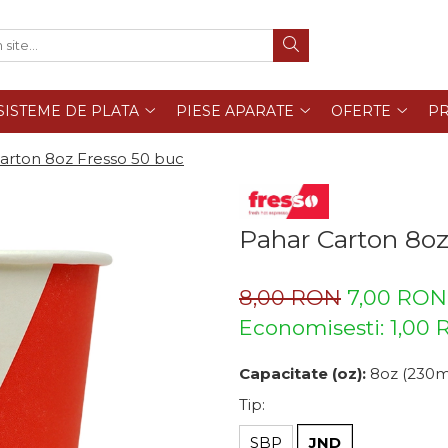
SISTEME DE PLATA
PIESE APARATE
OFERTE
PR
arton 8oz Fresso 50 buc
Pahar Carton 8oz
8,00 RON
7,00 RON
Economisesti:
1,00
Capacitate (oz):
8oz (230m
Tip
:
SBP
JND