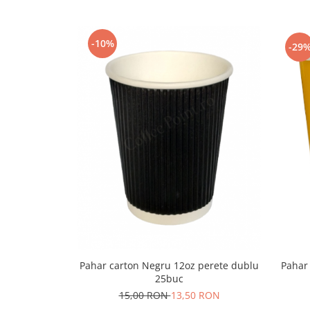
Capsule de Cafea
Cafea macinata
-10%
-29
Pahar carton Negru 12oz perete dublu
Pahar
25buc
15,00 RON
13,50 RON