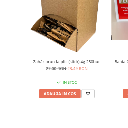
Zahăr brun la plic (stick) 4g 250buc
Bahia 
27,00 RON
23,49 RON
IN STOC
ADAUGA IN COS