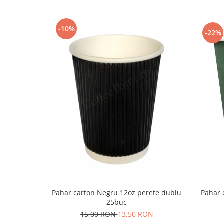
-10%
-22%
Pahar carton Negru 12oz perete dublu
Pahar 
25buc
15,00 RON
13,50 RON