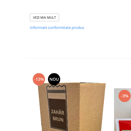
Pretul afisat este pentru 25buc.
VEZI MAI MULT
Informatii conformitate produs
-13%
NOU
-3%