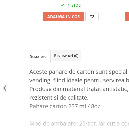
IN STOC
ADAUGA IN COS
Review-uri
(0)
Descriere
Aceste pahare de carton sunt special
vending, fiind ideale pentru servirea b
Produse din material tratat antistatic
rezistent si de calitate.
Pahare carton 237 ml / 8oz
Mod de ambalare: 25/set, iar cutia con