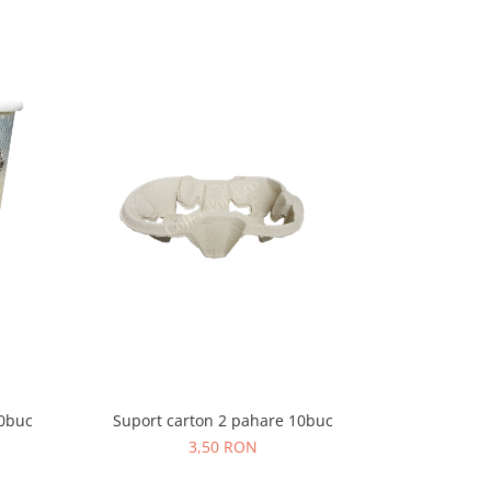
-13%
Suport carton 2 pahare 10buc
50buc
Pahar Car
3,50 RON
8,00 