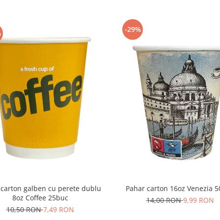
-29%
%
 carton galben cu perete dublu
Pahar carton 16oz Venezia 
8oz Coffee 25buc
14,00 RON
9,99 RON
10,50 RON
7,49 RON