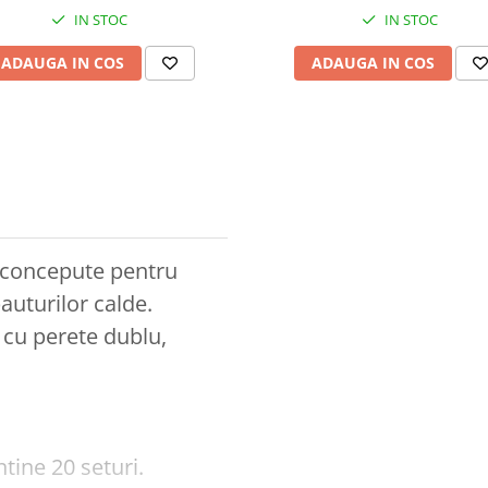
IN STOC
IN STOC
ADAUGA IN COS
ADAUGA IN COS
 concepute pentru
auturilor calde.
, cu perete dublu,
tine 20 seturi.