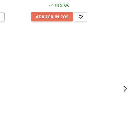
IN STOC
ADAUGA IN COS
VEZI