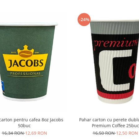
-24%
Pahar carton cu perete dubl
carton pentru cafea 8oz Jacobs
Premium Coffee 25buc
50buc
16,50 RON
12,50 RON
16,34 RON
12,69 RON