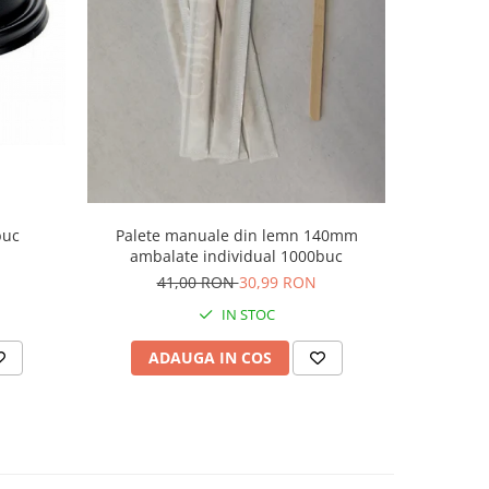
-19%
buc
Palete manuale din lemn 140mm
Yook Bari
ambalate individual 1000buc
41,00 RON
30,99 RON
1
IN STOC
ADAUGA IN COS
AD