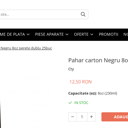
EME DE PLATA
PIESE APARATE
OFERTE
PROMOTII
N
 Negru 8oz perete dublu 25buc
Pahar carton Negru 8o
Cty
12,50 RON
Capacitate (oz):
8oz (230ml)
IN STOC
ADAUG