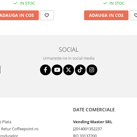
IN STOC
IN STOC
ADAUGA IN COS
ADAUGA IN COS
SOCIAL
Urmareste-ne in social media
DATE COMERCIALE
 Plata
Vending Master SRL
e Retur Coffeepoint.ro
J2014001352237
Produselor
RO 33137200