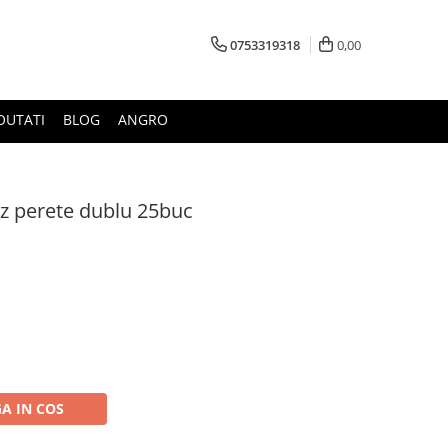
0753319318
0,00
OUTATI
BLOG
ANGRO
z perete dublu 25buc
A IN COS