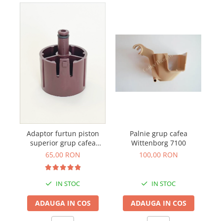
Adaptor furtun piston
Palnie grup cafea
superior grup cafea
Wittenborg 7100
aparat profesional
65,00 RON
100,00 RON
Schaerer WMF
IN STOC
IN STOC
ADAUGA IN COS
ADAUGA IN COS