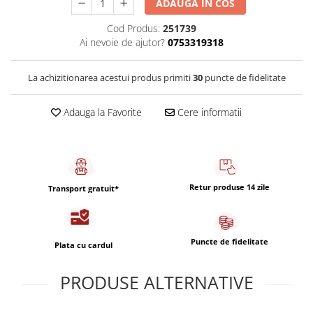
ADAUGA IN COS
Capsule de Cafea
Cafea macinata
Cod Produs:
251739
Ai nevoie de ajutor?
0753319318
La achizitionarea acestui produs primiti
30
puncte de fidelitate
Adauga la Favorite
Cere informatii
Retur produse 14 zile
Transport gratuit*
Puncte de fidelitate
Plata cu cardul
PRODUSE ALTERNATIVE