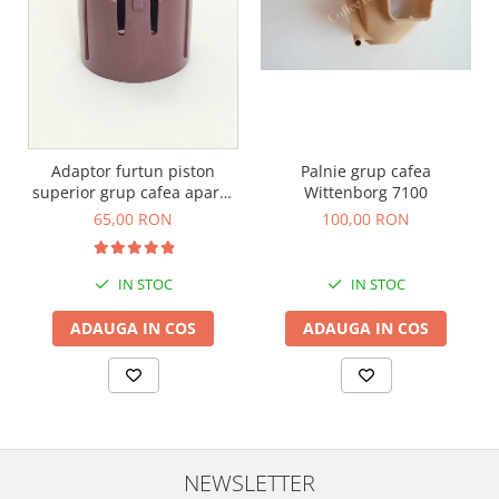
Palnie grup cafea
Adaptor furtun piston
Wittenborg 7100
superior grup cafea aparat
profesional Schaerer WMF
100,00 RON
65,00 RON
IN STOC
IN STOC
ADAUGA IN COS
ADAUGA IN COS
NEWSLETTER