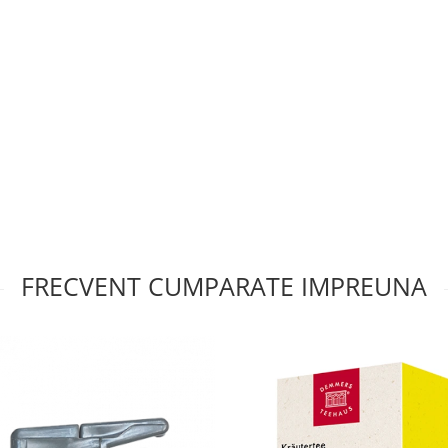
 6 grade duritate – Claris
FRECVENT CUMPARATE IMPREUNA
e până în 12 grade
pei este mai mare de 13
nă la 20-23 kg cafea/luna