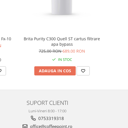
a Fx-10
Brita Purity C300 Quell ST cartus filtrare
Brita Puri
apa bypass
N
725,00 RON
689,00 RON
74
)
IN STOC
ADAUGA IN COS
AD
SUPORT CLIENTI
Luni-Vineri 8:00 - 17:00
0753319318
office@coffeepoint.ro