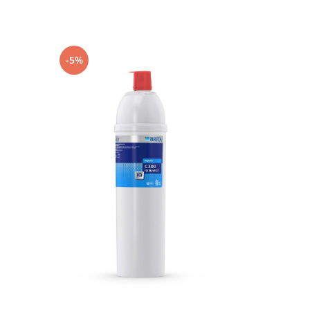
-5%
-14%