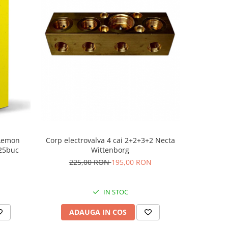
-18%
Corp electrovalva 4 cai 2+2+3+2 Necta
Lemon
Pahar ca
Wittenborg
 25buc
225,00 RON
195,00 RON
IN STOC
ADAUGA IN COS
AD