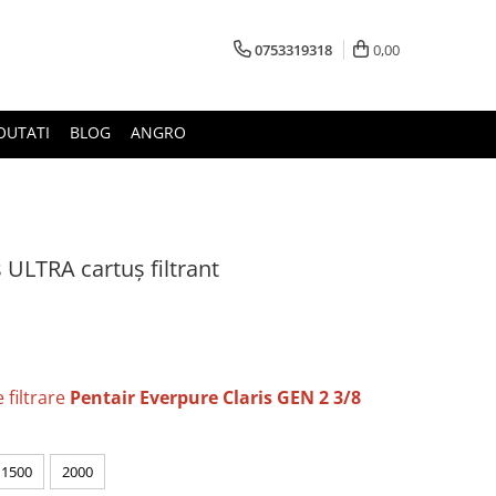
0753319318
0,00
OUTATI
BLOG
ANGRO
 ULTRA cartuș filtrant
 filtrare
Pentair Everpure Claris GEN 2 3/8
1500
2000