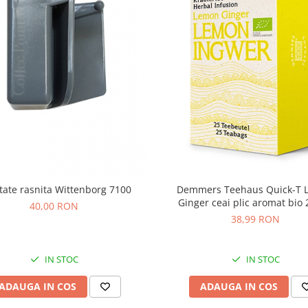
e duritatea este cuprinsa
e duritatea apei este mai
ounter și mașini de
otă și mașini de gheață cu
re foarte mare, poți să
tate rasnita Wittenborg 7100
Demmers Teehaus Quick-T 
tate medie, pentru
Ginger ceai plic aromat bio
40,00 RON
38,99 RON
IN STOC
IN STOC
ADAUGA IN COS
ADAUGA IN COS