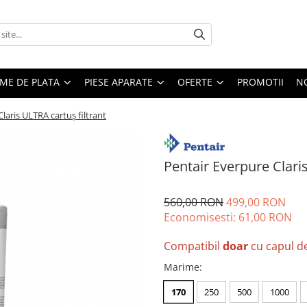
EME DE PLATA
PIESE APARATE
OFERTE
PROMOTII
N
laris ULTRA cartuș filtrant
Pentair Everpure Claris
560,00 RON
499,00 RON
Economisesti:
61,00
RON
Compatibil
doar
cu capul de
Marime
:
170
250
500
1000