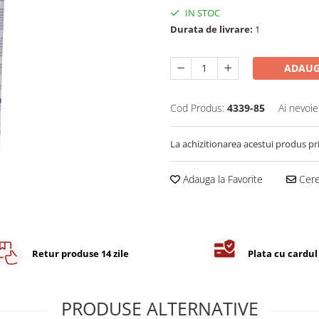
IN STOC
Durata de livrare:
1
ADAUG
Cod Produs:
4339-85
Ai nevoie
La achizitionarea acestui produs pr
Adauga la Favorite
Cere 
Retur produse 14 zile
Plata cu cardul
PRODUSE ALTERNATIVE