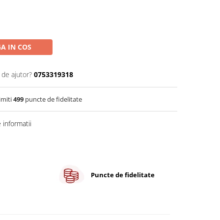
A IN COS
 de ajutor?
0753319318
imiti
499
puncte de fidelitate
informatii
Puncte de fidelitate