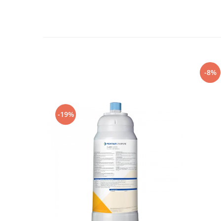
-8%
-19%