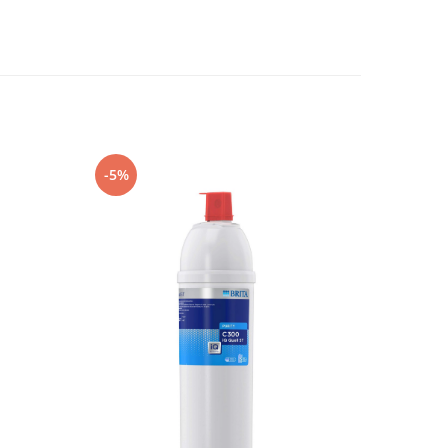
-5%
-8%