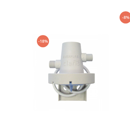
Capsule de Cafea
Cafea macinata
-8%
-18%