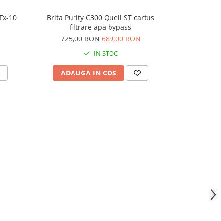
Brita Purity C300 Quell ST cartus
 Fx-10
Fluux Filtru
filtrare apa bypass
349,00 
725,00 RON
689,00 RON
IN STOC
LA 
ADAUGA IN COS
VEZI