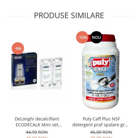
decalcifiere.
PRODUSE SIMILARE
-15%
NOU
-9%
DeLonghi decalcifiant
Puly Caff Plus NSF
ECODECALK Mini set
detergent praf spalare grup
2x100ml
cafea 570g
44,99 RON
46,00 RON