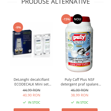
PRODUSE ALTERNATIVE
-15%
NOU
-9%
DeLonghi decalcifiant
Puly Caff Plus NSF
ECODECALK Mini set
detergent praf spalare
E
2x100ml
grup cafea 570g
44,99 RON
46,00 RON
40,90 RON
38,99 RON
IN STOC
IN STOC