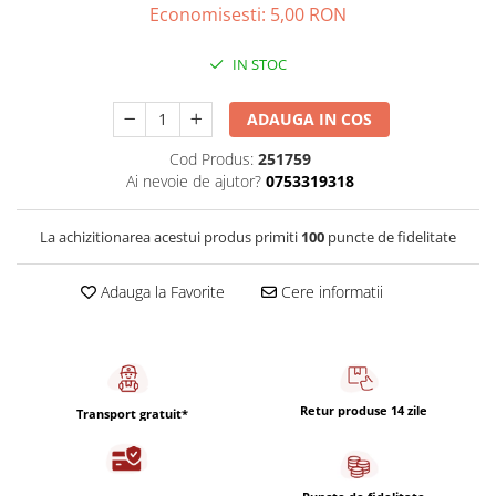
Capsule de Cafea
Economisesti:
5,00
RON
Cafea macinata
IN STOC
ADAUGA IN COS
Cod Produs:
251759
Ai nevoie de ajutor?
0753319318
La achizitionarea acestui produs primiti
100
puncte de fidelitate
Adauga la Favorite
Cere informatii
Retur produse 14 zile
Transport gratuit*