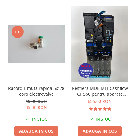
-13%
Racord L mufa rapida 5x1/8
Restiera MDB MEI Cashflow
corp electrovalve
CF 560 pentru aparate
cafea si snack
40,00 RON
655,00 RON
35,00 RON
IN STOC
IN STOC
ADAUGA IN COS
ADAUGA IN COS