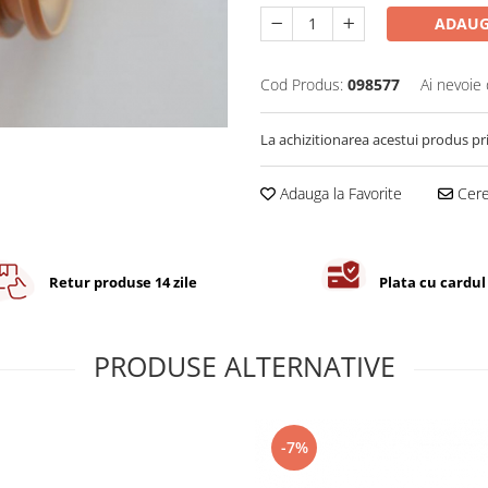
ADAUG
Cod Produs:
098577
Ai nevoie 
La achizitionarea acestui produs pr
Adauga la Favorite
Cere 
Retur produse 14 zile
Plata cu cardul
PRODUSE ALTERNATIVE
-7%