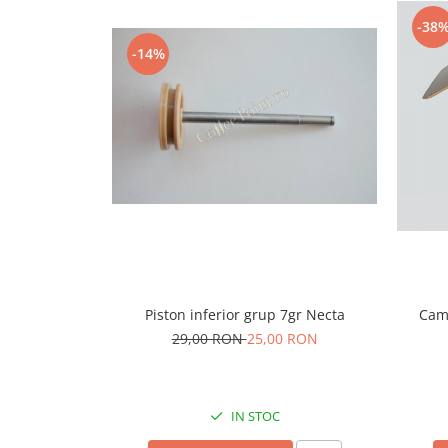
Capsule de Cafea
-38
Cafea macinata
-14%
Piston inferior grup 7gr Necta
Cam
29,00 RON
25,00 RON
IN STOC