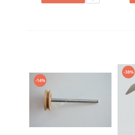
-38%
-14%