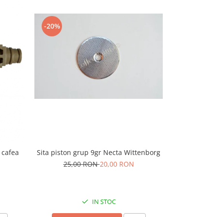
-20%
 cafea
Sita piston grup 9gr Necta Wittenborg
Kit Bucsa cu 
25,00 RON
20,00 RON
IN STOC