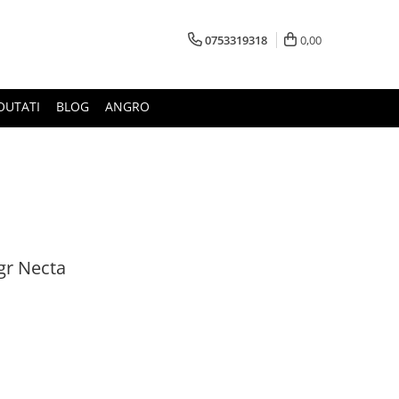
0753319318
0,00
OUTATI
BLOG
ANGRO
gr Necta