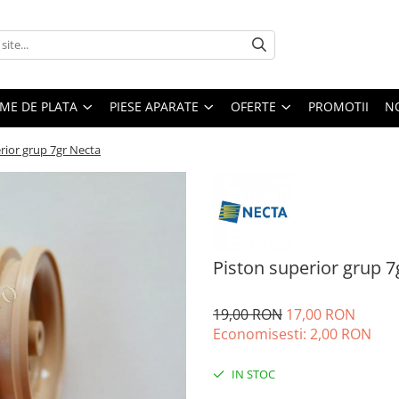
EME DE PLATA
PIESE APARATE
OFERTE
PROMOTII
N
rior grup 7gr Necta
Piston superior grup 7
19,00 RON
17,00 RON
Economisesti:
2,00
RON
IN STOC