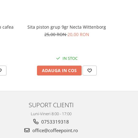
Sita piston grup 9gr Necta Wittenborg
p cafea
Kit Bucsa 
25,00 RON
20,00 RON
IN STOC
ADAUGA IN COS
AD
SUPORT CLIENTI
Luni-Vineri 8:00 - 17:00
0753319318
office@coffeepoint.ro