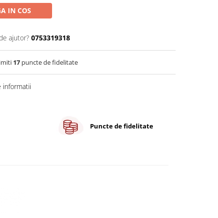
A IN COS
de ajutor?
0753319318
imiti
17
puncte de fidelitate
informatii
Puncte de fidelitate