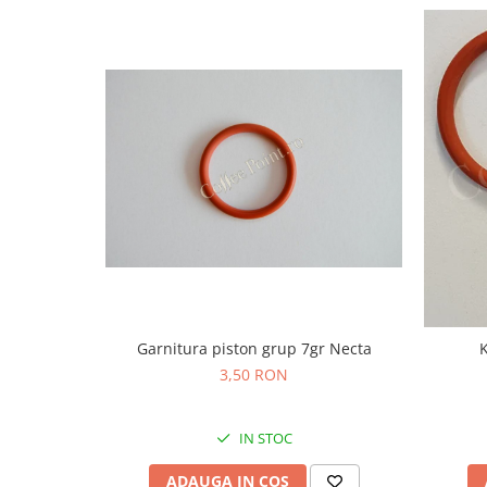
Garnitura piston grup 7gr Necta
K
3,50 RON
IN STOC
ADAUGA IN COS