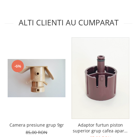
ALTI CLIENTI AU CUMPARAT
-6%
Camera presiune grup 9gr
Adaptor furtun piston
superior grup cafea aparat
85,00 RON
profesional Schaerer WMF