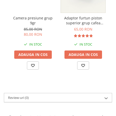
Camera presiune grup
Adaptor furtun piston
9gr
superior grup cafea
aparat profesional
85,00 RON
65,00 RON
Schaerer WMF
80,00 RON
IN STOC
IN STOC
ADAUGA IN COS
ADAUGA IN COS
Review-uri
(0)