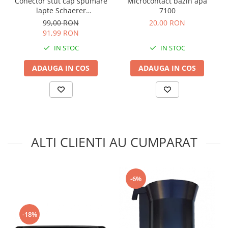
Microcontact bazin apa
Conector stut cap spumare
7100
lapte Schaerer
33.4089.7000
20,00 RON
99,00 RON
91,99 RON
IN STOC
IN STOC
ADAUGA IN COS
ADAUGA IN COS
ALTI CLIENTI AU CUMPARAT
-6%
-18%