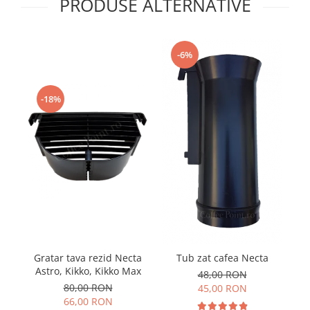
PRODUSE ALTERNATIVE
-6%
-18%
Gratar tava rezid Necta
Pa
Tub zat cafea Necta
Astro, Kikko, Kikko Max
48,00 RON
80,00 RON
45,00 RON
66,00 RON