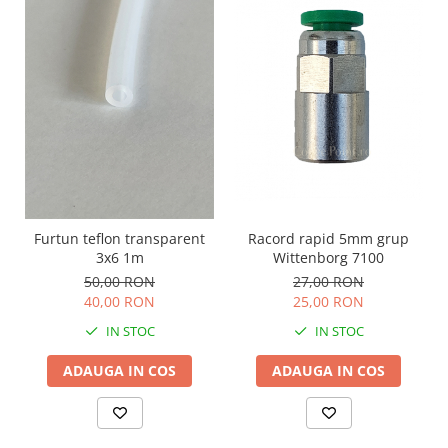
Racord rapid 5mm grup
Furtun teflon transparent
Wittenborg 7100
3x6 1m
27,00 RON
50,00 RON
25,00 RON
40,00 RON
IN STOC
IN STOC
ADAUGA IN COS
ADAUGA IN COS