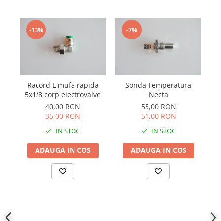
-13%
-7%
Racord L mufa rapida
Sonda Temperatura
so
5x1/8 corp electrovalve
Necta
40,00 RON
55,00 RON
35,00 RON
51,00 RON
IN STOC
IN STOC
ADAUGA IN COS
ADAUGA IN COS