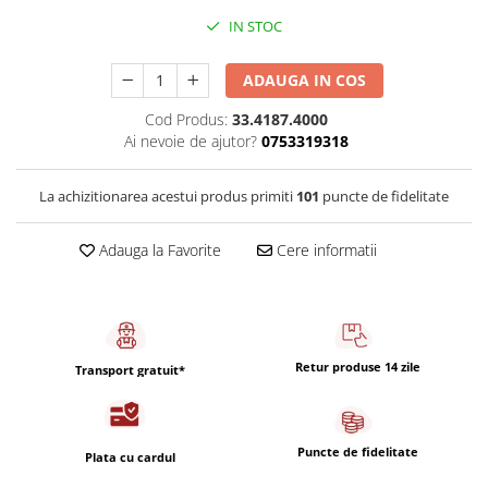
Capsule de Cafea
IN STOC
Cafea macinata
ADAUGA IN COS
Cod Produs:
33.4187.4000
Ai nevoie de ajutor?
0753319318
La achizitionarea acestui produs primiti
101
puncte de fidelitate
Adauga la Favorite
Cere informatii
Retur produse 14 zile
Transport gratuit*
Puncte de fidelitate
Plata cu cardul