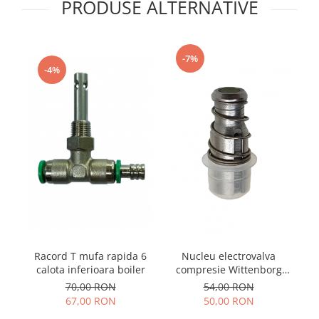
PRODUSE ALTERNATIVE
-7%
-4%
Racord T mufa rapida 6
Nucleu electrovalva
calota inferioara boiler
compresie Wittenborg
7100
70,00 RON
54,00 RON
67,00 RON
50,00 RON