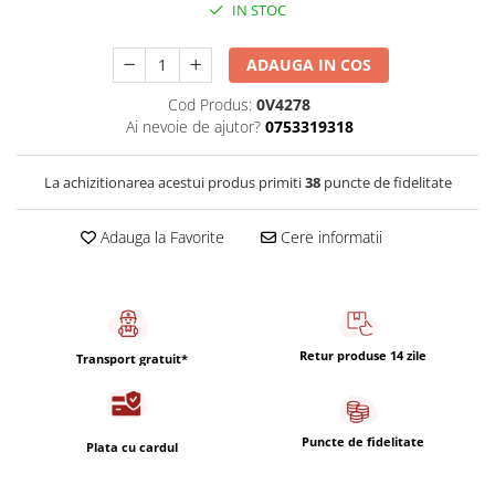
Capsule de Cafea
IN STOC
Cafea macinata
ADAUGA IN COS
Cod Produs:
0V4278
Ai nevoie de ajutor?
0753319318
La achizitionarea acestui produs primiti
38
puncte de fidelitate
Adauga la Favorite
Cere informatii
Retur produse 14 zile
Transport gratuit*
Puncte de fidelitate
Plata cu cardul