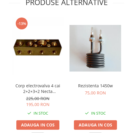
PRODUSE ALTERNATIVE
-13%
Ca
Corp electrovalva 4 cai
Rezistenta 1450w
2+2+3+2 Necta
75,00 RON
Wittenborg
225,00 RON
195,00 RON
IN STOC
IN STOC
ADAUGA IN COS
ADAUGA IN COS