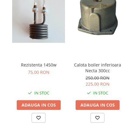
Ca
Rezistenta 1450w
Calota boiler inferioara
Necta 300cc
75,00 RON
250,00 RON
225,00 RON
IN STOC
IN STOC
ADAUGA IN COS
ADAUGA IN COS