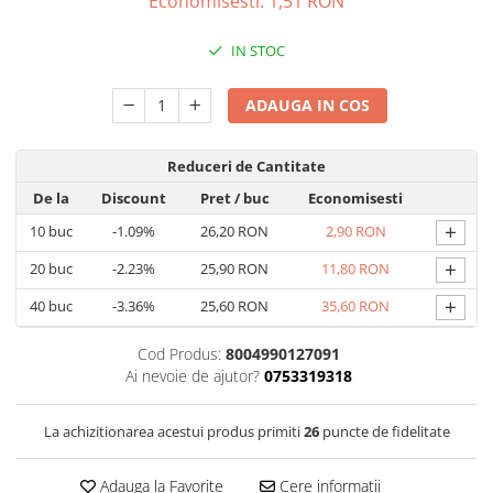
Economisesti:
1,51
RON
Capsule de Cafea
Cafea macinata
IN STOC
ADAUGA IN COS
Reduceri de Cantitate
De la
Discount
Pret
/ buc
Economisesti
+
10
buc
-1.09%
26,20 RON
2,90 RON
+
20
buc
-2.23%
25,90 RON
11,80 RON
+
40
buc
-3.36%
25,60 RON
35,60 RON
Cod Produs:
8004990127091
Ai nevoie de ajutor?
0753319318
La achizitionarea acestui produs primiti
26
puncte de fidelitate
Adauga la Favorite
Cere informatii