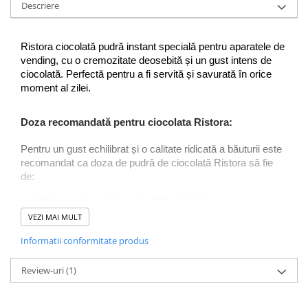
Descriere
Ristora ciocolată pudră instant specială pentru aparatele de 
vending, cu o cremozitate deosebită și un gust intens de 
ciocolată. Perfectă pentru a fi servită și savurată în orice 
moment al zilei.
Doza recomandată pentru ciocolata Ristora:
Pentru un gust echilibrat și o calitate ridicată a băuturii este 
recomandat ca doza de pudră de ciocolată Ristora să fie 
de:
20 grame de pudră pentru 100 ml lichid
VEZI MAI MULT
Sigur, această băutură instant poate fi folosită și acasă și 
preparată cu lapte sau cu apă.
Informatii conformitate produs
Ciocolata pudră este ambalată în pungi de 1 kg iar baxul 
Review-uri
(1)
conține 10 pungi.