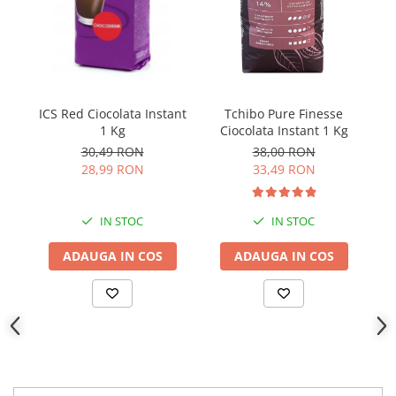
IC
ICS Red Ciocolata Instant
Tchibo Pure Finesse
1 Kg
Ciocolata Instant 1 Kg
30,49 RON
38,00 RON
28,99 RON
33,49 RON
IN STOC
IN STOC
ADAUGA IN COS
ADAUGA IN COS