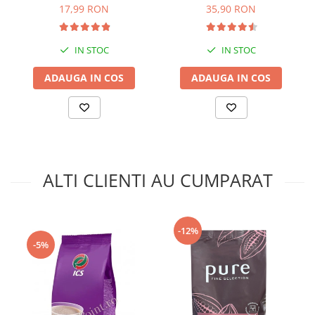
17,99 RON
35,90 RON
Ristora ciocolată caldă pudră este concepută pentru 
aparatele de vending deoarece se dizolvă rapid, complet și 
IN STOC
IN STOC
are un gust intens de ciocolată.
ADAUGA IN COS
ADAUGA IN COS
Sigur că producătorii recomandă folosirea produsului și de 
către clienții casnici, respectând doza de pudră 
recomandată pentru a obține o băutură delicioasă, 
cremoasă și cu un gust intens de ciocolată.
ALTI CLIENTI AU CUMPARAT
-12%
-5%