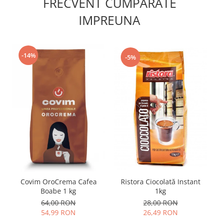
FRECVENT CUMPARATE
IMPREUNA
-14%
-5%
Ristora Ciocolată Instant
Covim OroCrema Cafea
1kg
Boabe 1 kg
28,00 RON
64,00 RON
26,49 RON
54,99 RON