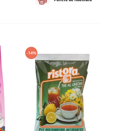
-14%
-5%