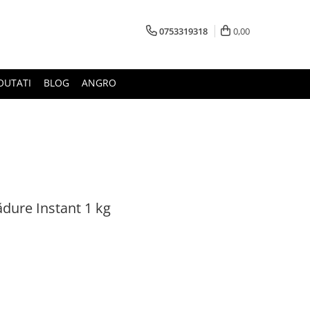
0753319318
0,00
OUTATI
BLOG
ANGRO
ădure Instant 1 kg