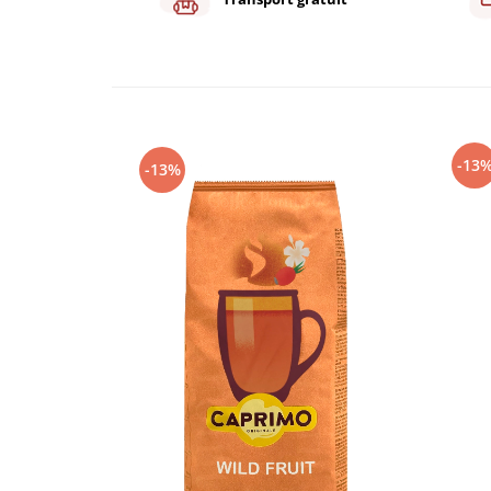
Capsule de Cafea
Cafea macinata
-13
-13%