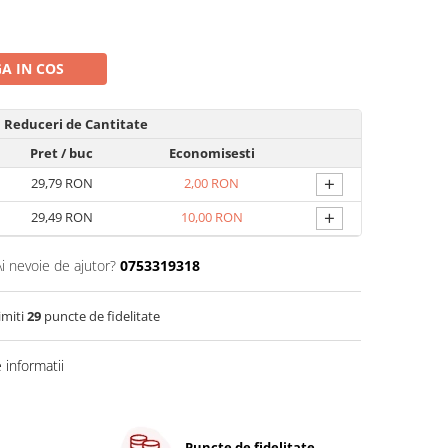
A IN COS
Reduceri de Cantitate
Pret
/ buc
Economisesti
+
29,79 RON
2,00 RON
+
29,49 RON
10,00 RON
Ai nevoie de ajutor?
0753319318
imiti
29
puncte de fidelitate
informatii
Puncte de fidelitate