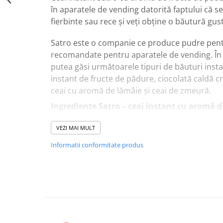
în aparatele de vending datorită faptului că se
fierbinte sau rece și veți obține o băutură gu
Satro este o companie ce produce pudre pentr
recomandate pentru aparatele de vending. În 
putea găsi următoarele tipuri de băuturi instan
instant de fructe de pădure, ciocolată caldă c
ceai cu aromă de lămâie și ceai de zmeură.
Ingrediente Satro – ceai instant cu aromă d
Zahăr, caramel
VEZI MAI MULT
Acid citric, aromă
Informatii conformitate produs
Extract de ceai 1,4 %
Agent E341, colorant alimentar E124
Doza recomandată pentru vending:
Pentru a obține un ceai aromat și cu gust int