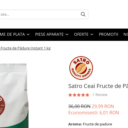
EME DE PLATA
PIESE APARATE
OFERTE
PROMOTII
N
 Fructe de Pădure Instant 1 kg
Satro Ceai Fructe de P
1 Review
36,00 RON
29,99 RON
Economisesti:
6,01
RON
Aroma:
Fructe de padure