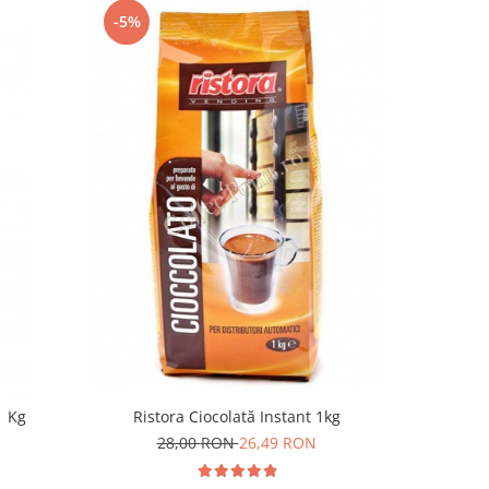
-5%
-33%
1 Kg
Ristora Ciocolată Instant 1kg
4
28,00 RON
26,49 RON