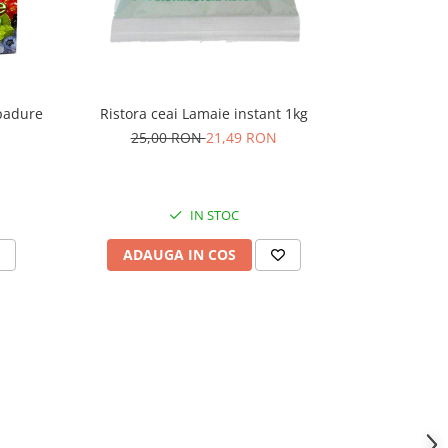
 padure
Ekoland ceai
Ristora ceai Lamaie instant 1kg
25,00 RON
21,49 RON
20,
IN STOC
ADAU
ADAUGA IN COS