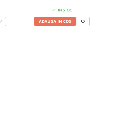
IN STOC
AD
ADAUGA IN COS