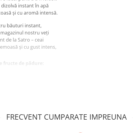
 dizolvă instant în apă
stoasă și cu aromă intensă.
u băuturi instant,
magazinul nostru veți
t de la Satro – ceai
remoasă și cu gust intens,
e fructe de pădure:
FRECVENT CUMPARATE IMPREUNA
ens de fructe de pădure,