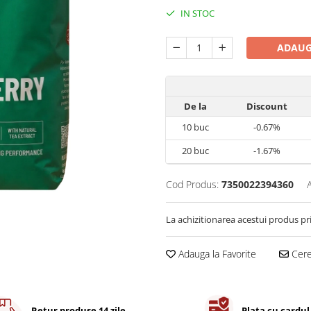
IN STOC
ADAUG
De la
Discount
10
buc
-0.67%
20
buc
-1.67%
Cod Produs:
7350022394360
La achizitionarea acestui produs pr
Adauga la Favorite
Cere 
Retur produse 14 zile
Plata cu cardul