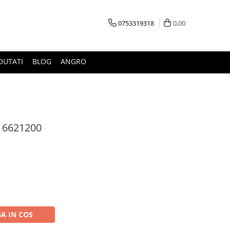
0753319318
0,00
OUTATI
BLOG
ANGRO
316621200
A IN COS