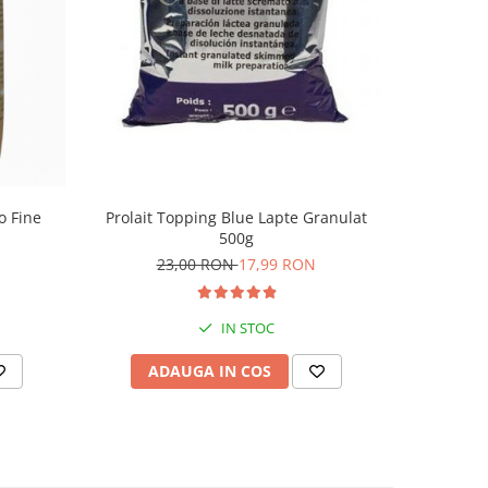
Prolait Topping Blue Lapte Granulat
o Fine
Cap
500g
1
23,00 RON
17,99 RON
IN STOC
ADAUGA IN COS
AD