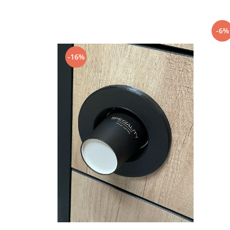
Capsule de Cafea
Cafea macinata
-6%
-16%