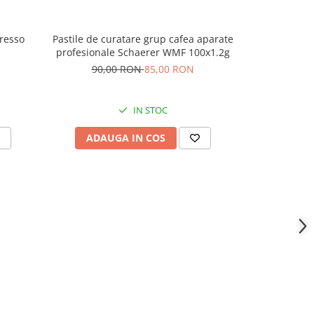
presso
Pastile de curatare grup cafea aparate
Che
profesionale Schaerer WMF 100x1.2g
90,00 RON
85,00 RON
IN STOC
ADAUGA IN COS
ADAU