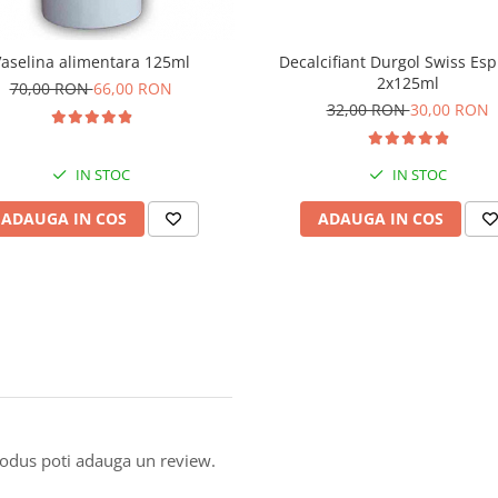
Decalcifiant Durgol Swiss Es
aselina alimentara 125ml
2x125ml
70,00 RON
66,00 RON
32,00 RON
30,00 RON
IN STOC
IN STOC
ADAUGA IN COS
ADAUGA IN COS
produs poti adauga un review.