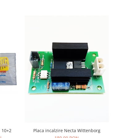
a 10+2
Placa incalzire Necta Wittenborg
Cartus d
N
180,00 RON