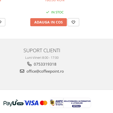
IN STOC
ADAUGA IN COS
AD
SUPORT CLIENTI
Luni-Vineri 8:00 - 17:00
0753319318
office@coffeepoint.ro