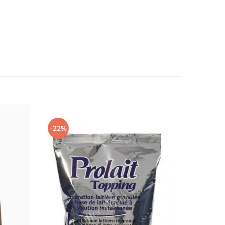
-22%
-11%