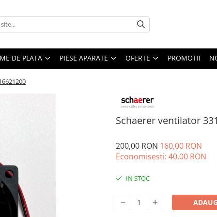
EME DE PLATA
PIESE APARATE
OFERTE
PROMOTII
N
316621200
Schaerer ventilator 3
200,00 RON
160,00 RON
Economisesti:
40,00
RON
IN STOC
ADAUG