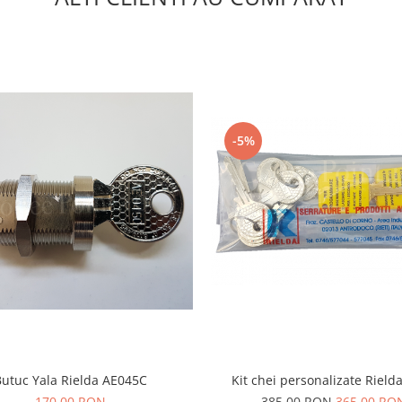
-5%
Kit chei personalizate Rield
Butuc Yala Rielda AE045C
385,00 RON
365,00 RO
170,00 RON