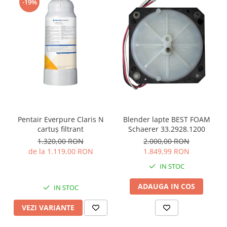
-19%
Pentair Everpure Claris N
Blender lapte BEST FOAM
cartuș filtrant
Schaerer 33.2928.1200
1.320,00 RON
2.000,00 RON
de la 1.119,00 RON
1.849,99 RON
IN STOC
ADAUGA IN COS
IN STOC
VEZI VARIANTE