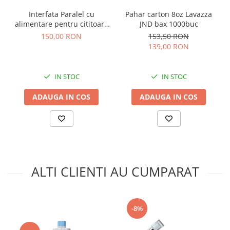
Interfata Paralel cu
Pahar carton 8oz Lavazza
alimentare pentru cititoare
JND bax 1000buc
bancnote
150,00 RON
153,50 RON
139,00 RON
IN STOC
IN STOC
ADAUGA IN COS
ADAUGA IN COS
ALTI CLIENTI AU CUMPARAT
-8%