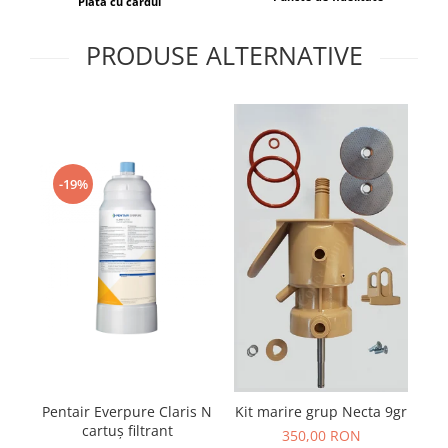
Plata cu cardul
PRODUSE ALTERNATIVE
-19%
Pentair Everpure Claris N
Ki
Kit marire grup Necta 9gr
cartuș filtrant
350,00 RON