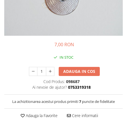
Sistem de pahare
Cafea boabe Davidoff
Cafea boabe Vergnano
Sistem de zahar si paleta
Cafea boabe Segafredo
Tastaturi si butoane
Cafea boabe Julius Meinl
Cafea boabe 1kg
Cafea boabe verde
7,00 RON
Alte branduri cafea
Cafea de specialitate
IN STOC
Cafea proaspat prajita
Cafea Etiopia
ADAUGA IN COS
Cafea Columbia
Cod Produs:
098687
Cafea Brazilia
Ai nevoie de ajutor?
0753319318
Cafea Guatemala
Cafea Costa Rica
La achizitionarea acestui produs primiti
7
puncte de fidelitate
Cafea Rwanda
Cafea Decofeinizata
Adauga la Favorite
Cere informatii
Cafea Instant