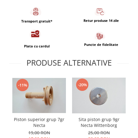
Capsule de Cafea
Cafea macinata
Retur produse 14 zile
Transport gratuit*
Puncte de fidelitate
Plata cu cardul
PRODUSE ALTERNATIVE
-20%
-11%
Piston superior grup 7gr
P
Sita piston grup 9gr
Necta
Necta Wittenborg
19,00 RON
25,00 RON