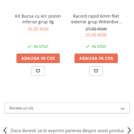
Kit Bucsa cu Arc piston
Racord rapid 6mm filet
inferior grup 9g
exterior grup Wittenborg
7100
35,00 RON
27,00 RON
25,00 RON
IN STOC
IN STOC
ADAUGA IN COS
ADAUGA IN COS
Review-uri
(0)
Daca doresti sa iti exprimi parerea despre acest produs