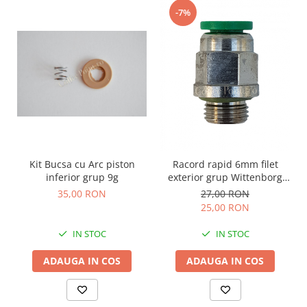
-7%
Kit Bucsa cu Arc piston
Racord rapid 6mm filet
inferior grup 9g
exterior grup Wittenborg
7100
35,00 RON
27,00 RON
25,00 RON
IN STOC
IN STOC
ADAUGA IN COS
ADAUGA IN COS