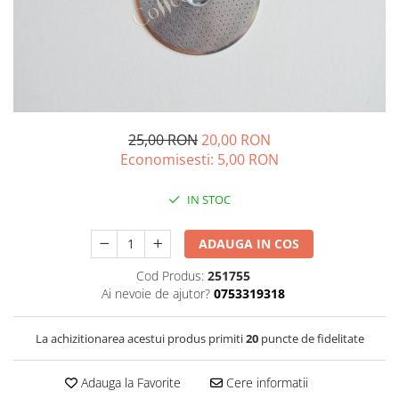
Sistem de pahare
Cafea boabe Davidoff
Cafea boabe Vergnano
Sistem de zahar si paleta
Cafea boabe Segafredo
Tastaturi si butoane
Cafea boabe Julius Meinl
Cafea boabe 1kg
Cafea boabe verde
25,00 RON
20,00 RON
Alte branduri cafea
Economisesti:
5,00
RON
Cafea de specialitate
Cafea proaspat prajita
IN STOC
Cafea Etiopia
Cafea Columbia
ADAUGA IN COS
Cafea Brazilia
Cod Produs:
251755
Cafea Guatemala
Ai nevoie de ajutor?
0753319318
Cafea Costa Rica
Cafea Rwanda
La achizitionarea acestui produs primiti
20
puncte de fidelitate
Cafea Decofeinizata
Cafea Instant
Adauga la Favorite
Cere informatii