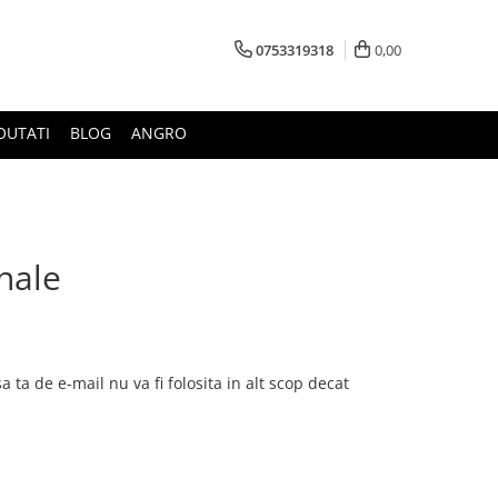
0753319318
0,00
OUTATI
BLOG
ANGRO
onale
 ta de e-mail nu va fi folosita in alt scop decat