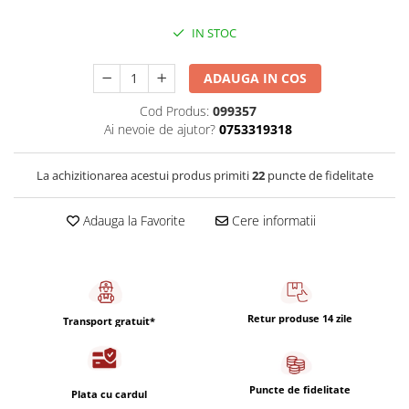
Capsule de Cafea
IN STOC
Cafea macinata
ADAUGA IN COS
Cod Produs:
099357
Ai nevoie de ajutor?
0753319318
La achizitionarea acestui produs primiti
22
puncte de fidelitate
Adauga la Favorite
Cere informatii
Retur produse 14 zile
Transport gratuit*
Puncte de fidelitate
Plata cu cardul