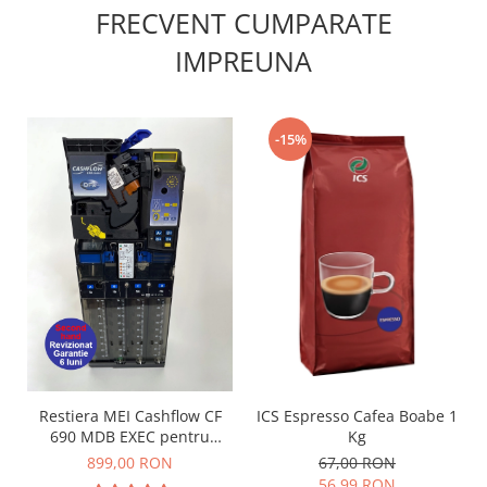
FRECVENT CUMPARATE
IMPREUNA
-15%
Restiera MEI Cashflow CF
ICS Espresso Cafea Boabe 1
690 MDB EXEC pentru
Kg
aparate cafea si snack
899,00 RON
67,00 RON
56,99 RON