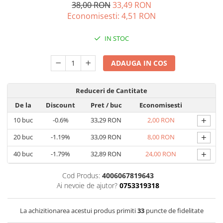
Capsule de Cafea
38,00 RON
33,49 RON
Economisesti:
4,51
RON
Cafea macinata
IN STOC
ADAUGA IN COS
Reduceri de Cantitate
De la
Discount
Pret
/ buc
Economisesti
+
10
buc
-0.6%
33,29 RON
2,00 RON
+
20
buc
-1.19%
33,09 RON
8,00 RON
+
40
buc
-1.79%
32,89 RON
24,00 RON
Cod Produs:
4006067819643
Ai nevoie de ajutor?
0753319318
La achizitionarea acestui produs primiti
33
puncte de fidelitate