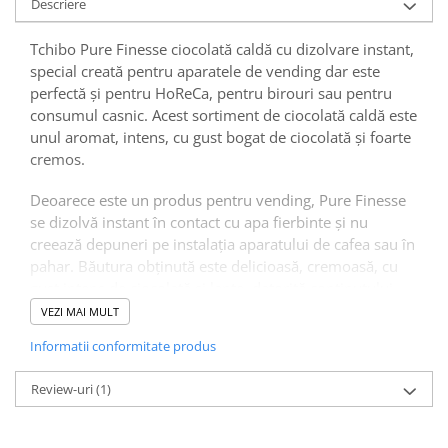
Descriere
Tchibo Pure Finesse ciocolată caldă cu dizolvare instant,
special creată pentru aparatele de vending dar este
perfectă și pentru HoReCa, pentru birouri sau pentru
consumul casnic. Acest sortiment de ciocolată caldă este
unul aromat, intens, cu gust bogat de ciocolată și foarte
cremos.
Deoarece este un produs pentru vending, Pure Finesse
se dizolvă instant în contact cu apa fierbinte și nu
creează depuneri pe instalația aparatului de cafea sau în
pahar. Băutura obținută este delicioasă, cremoasă, cu
gust intens de ciocolată și lapte, datorită conținutului
ridicat de cacao (14%) și lapte praf degresat (19%).
VEZI MAI MULT
Informatii conformitate produs
Ingrediente:
Review-uri
(1)
Formula îmbunătățită a sortimentului de ciocolată caldă
Tchibo Pure Finesse oferă o băutură cremoasă, dulce și
delicioasă. Ingredientele ce fac parte din compoziția