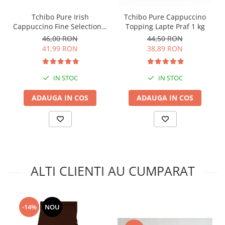
Tchibo Pure Irish
Tchibo Pure Cappuccino
Cappuccino Fine Selection 1
Topping Lapte Praf 1 kg
Kg
46,00 RON
44,50 RON
41,99 RON
38,89 RON
IN STOC
IN STOC
ADAUGA IN COS
ADAUGA IN COS
ALTI CLIENTI AU CUMPARAT
-14%
NOU