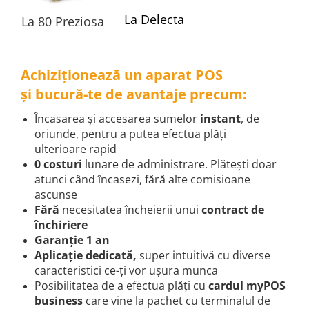
La Delecta
La 80 Preziosa
Achiziționează un aparat POS
și bucură-te de avantaje precum:
Încasarea și accesarea sumelor
instant
, de
oriunde, pentru a putea efectua plăți
ulterioare rapid
0 costuri
lunare de administrare. Plătești doar
atunci când încasezi, fără alte comisioane
ascunse
Fără
necesitatea încheierii unui
contract de
închiriere
Garanție 1 an
Aplicație dedicată,
super intuitivă cu diverse
caracteristici ce-ți vor ușura munca
Posibilitatea de a efectua plăți cu
cardul myPOS
business
care vine la pachet cu terminalul de