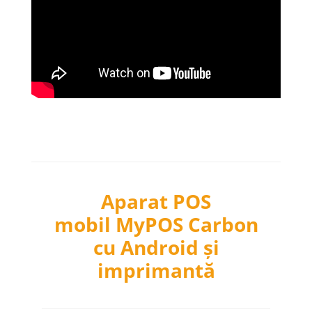
Aparat POS
mobil MyPOS Carbon
cu Android și
imprimantă