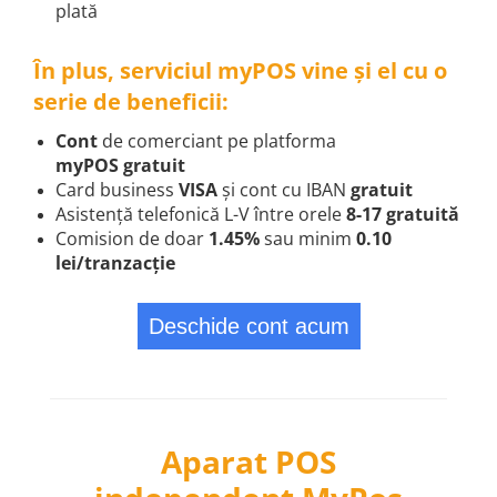
plată
În plus, serviciul myPOS vine și el cu o
serie de beneficii:
Cont
de comerciant pe platforma
myPOS gratuit
Card business
VISA
și cont cu IBAN
gratuit
Asistență telefonică L-V între orele
8-17 gratuită
Comision de doar
1.45%
sau minim
0.10
lei/tranzacție
Deschide cont acum
Aparat POS